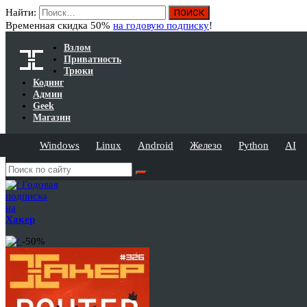
Найти:
Временная скидка 50%
на годовую подписку
!
Взлом
Приватность
Трюки
Кодинг
Админ
Geek
Магазин
Windows
Linux
Android
Железо
Python
AI
Годовая
подписка
на
Хакер
-50%