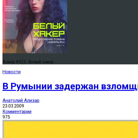
Хакер #322. Белый хакер
Новости
В Румынии задержан взломщ
Анатолий Ализар
23.03.2009
Комментарии
975