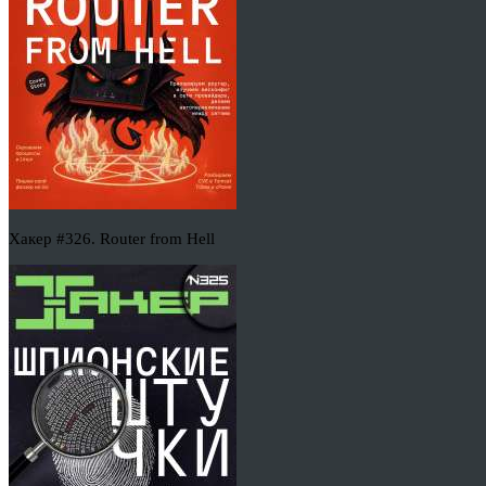
Хакер #326. Router from Hell