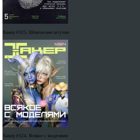
Хакер #325. Шпионские штучки
Хакер #324. Всякое с моделями