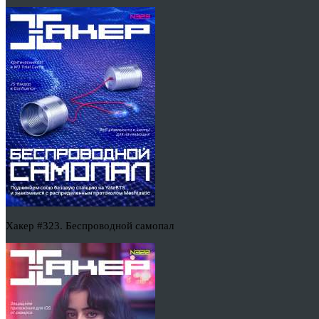
Хакер #323. Беспроводной самопал