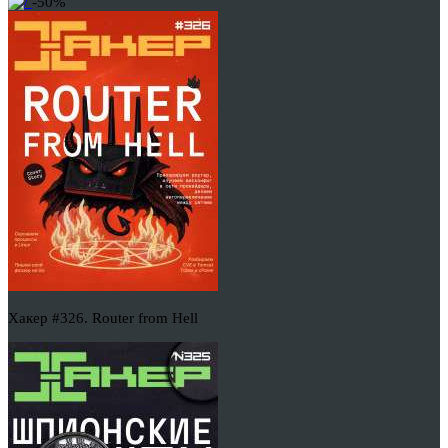
-50%
Хакер #326. Router from Hell