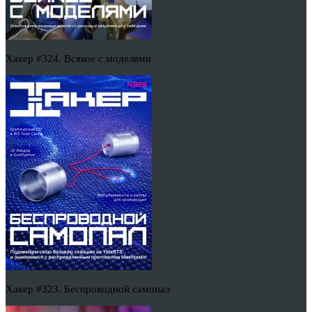
Хакер #324. Всякое с моделями
Хакер #323. Беспроводной самопал