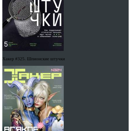
Хакер #325. Шпионские штучки