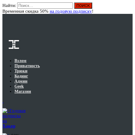
Найти:
Вход
Временная скидка 50%
на годовую подписку
!
Взлом
Приватность
Трюки
Кодинг
Админ
Geek
Магазин
Годовая
подписка
на
Хакер