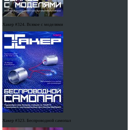
Хакер #324. Всякое с моделями
Хакер #323. Беспроводной самопал