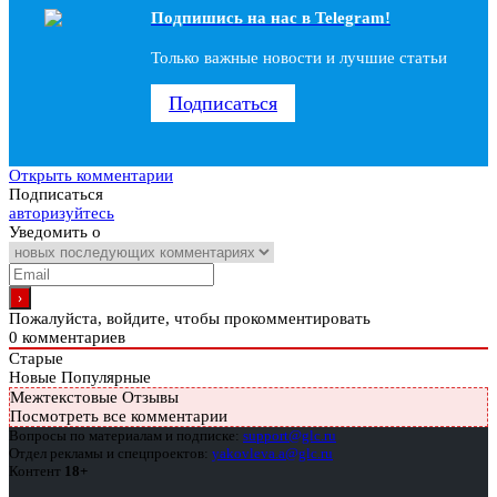
Подпишись на наc в Telegram!
Только важные новости и лучшие статьи
Подписаться
Открыть комментарии
Подписаться
авторизуйтесь
Уведомить о
Пожалуйста, войдите, чтобы прокомментировать
0
комментариев
Старые
Новые
Популярные
Межтекстовые Отзывы
Посмотреть все комментарии
Вопросы по материалам и подписке:
support@glc.ru
Отдел рекламы и спецпроектов:
yakovleva.a@glc.ru
Контент
18+