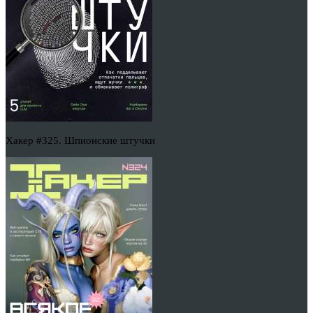
Хакер #325. Шпионские штучки