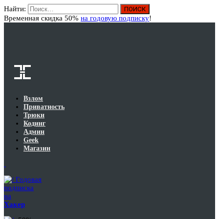
Найти:
Вход
Временная скидка 50%
на годовую подписку
!
Взлом
Приватность
Трюки
Кодинг
Админ
Geek
Магазин
Годовая
подписка
на
Хакер