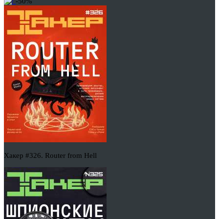
-50%
Хакер #326. Router from Hell