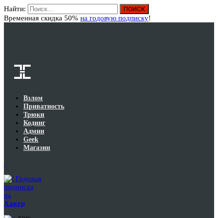
Найти:
Вход
Временная скидка 50%
на годовую подписку
!
Взлом
Приватность
Трюки
Кодинг
Админ
Geek
Магазин
Годовая
подписка
на
Хакер