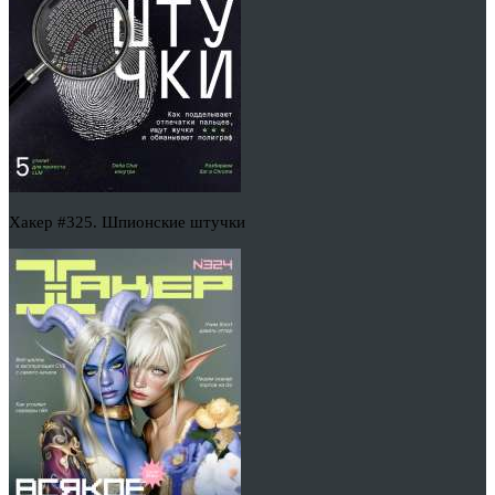
Хакер #325. Шпионские штучки