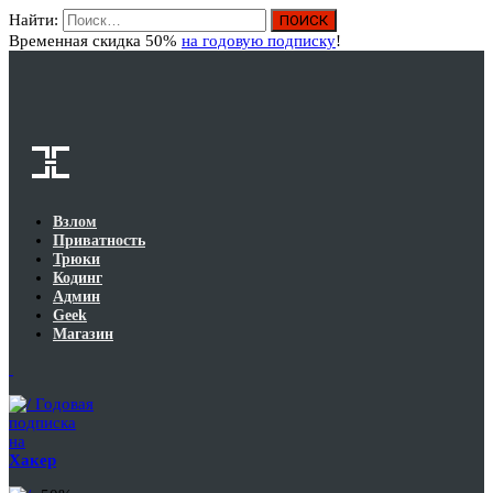
Найти:
Вход
Временная скидка 50%
на годовую подписку
!
Взлом
Приватность
Трюки
Кодинг
Админ
Geek
Магазин
Годовая
подписка
на
Хакер