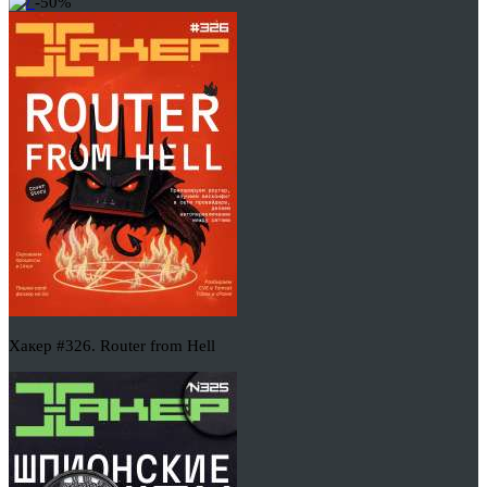
-50%
Хакер #326. Router from Hell