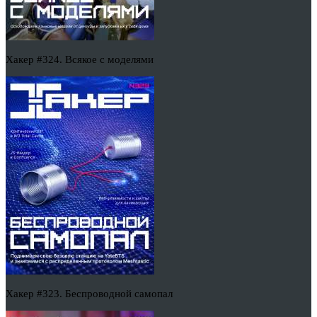
Хакер #324. Всякое с моделями
Хакер #323. Беспроводной самопал