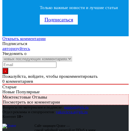
Только важные новости и лучшие статьи
Подписаться
Открыть комментарии
Подписаться
авторизуйтесь
Уведомить о
Пожалуйста, войдите, чтобы прокомментировать
0
комментариев
Старые
Новые
Популярные
Межтекстовые Отзывы
Посмотреть все комментарии
Вопросы по материалам и подписке:
support@glc.ru
Отдел рекламы и спецпроектов:
yakovleva.a@glc.ru
Контент
18+
Сайт защищен Qrator —
самой забойной защитой от DDoS в мире