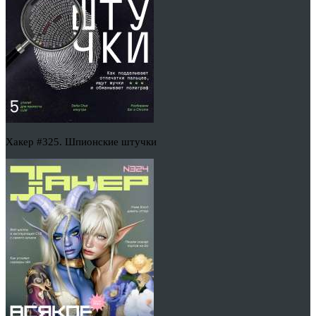
Хакер #325. Шпионские штучки