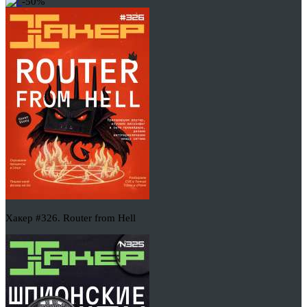
-50%
Хакер #326. Router from Hell