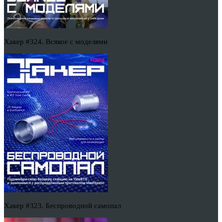
Хакер #324. Всякое с моделями
Хакер #323. Беспроводной самопал