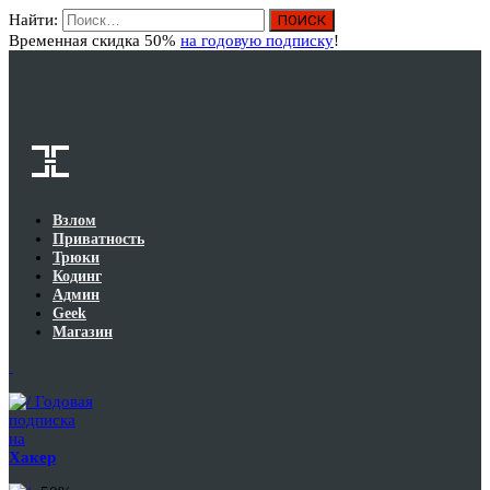
Найти:
Вход
Временная скидка 50%
на годовую подписку
!
Взлом
Приватность
Трюки
Кодинг
Админ
Geek
Магазин
Годовая
подписка
на
Хакер