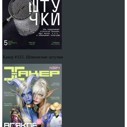
Хакер #325. Шпионские штучки