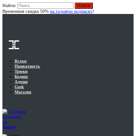
Найти:
Вход
Временная скидка 50%
на годовую подписку
!
Взлом
Приватность
Трюки
Кодинг
Админ
Geek
Магазин
Годовая
подписка
на
Хакер