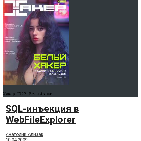
Хакер #322. Белый хакер
SQL-инъекция в
WebFileExplorer
Анатолий Ализар
10.04.2009