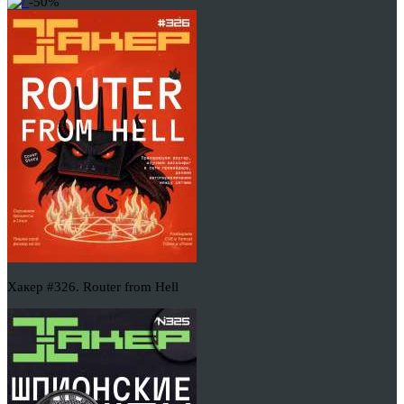
-50%
Хакер #326. Router from Hell