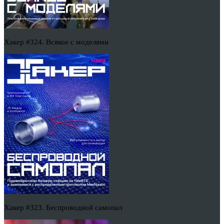
Хакер #324. Всякое с моделями
Хакер #323. Беспроводной самопал