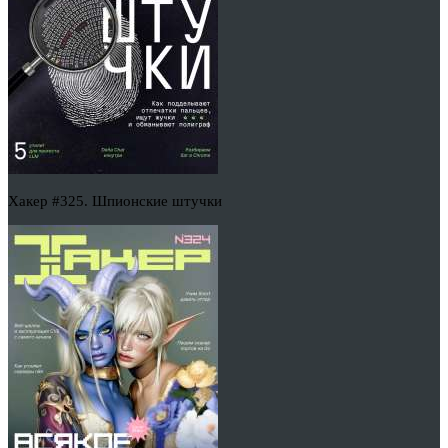
Хакер #325. Шпионские штучки