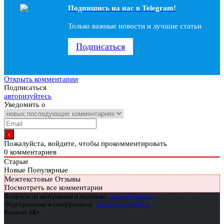
Подпишись на наc в Telegram!
Только важные новости и лучшие статьи
Подписаться
Открыть комментарии
Подписаться
авторизуйтесь
Уведомить о
Пожалуйста, войдите, чтобы прокомментировать
0
комментариев
Старые
Новые
Популярные
Межтекстовые Отзывы
Посмотреть все комментарии
Вопросы по материалам и подписке:
support@glc.ru
Отдел рекламы и спецпроектов:
yakovleva.a@glc.ru
Контент
18+