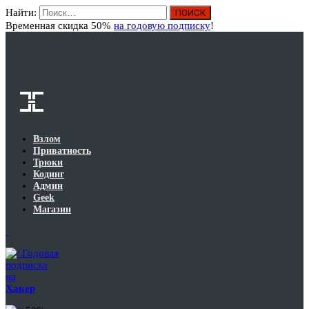
Найти:
Вход
Временная скидка 50%
на годовую подписку
!
Взлом
Приватность
Трюки
Кодинг
Админ
Geek
Магазин
Годовая
подписка
на
Хакер