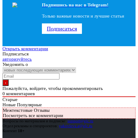
Подпишись на наc в Telegram!
Только важные новости и лучшие статьи
Подписаться
Открыть комментарии
Подписаться
авторизуйтесь
Уведомить о
Пожалуйста, войдите, чтобы прокомментировать
0
комментариев
Старые
Новые
Популярные
Межтекстовые Отзывы
Посмотреть все комментарии
Вопросы по материалам и подписке:
support@glc.ru
Отдел рекламы и спецпроектов:
yakovleva.a@glc.ru
Контент
18+