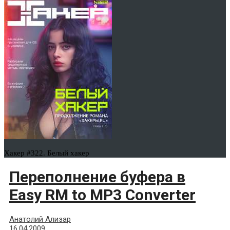
Хакер #322. Белый хакер
Переполнение буфера в
Easy RM to MP3 Converter
Анатолий Ализар
16.04.2009