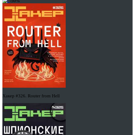
-50%
Хакер #326. Router from Hell