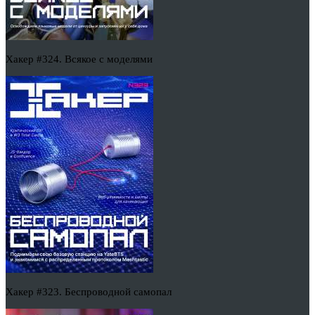
Хакер #324. Всякое с моделями
Хакер #323. Беспроводной самопал