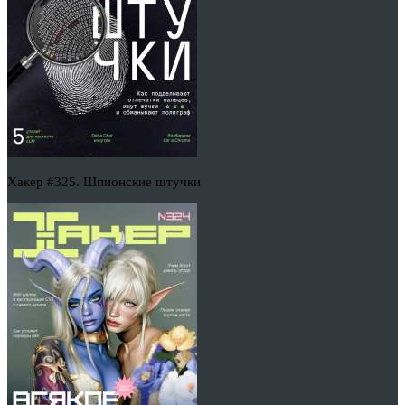
Хакер #325. Шпионские штучки