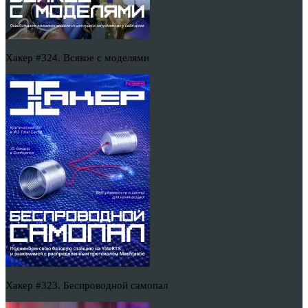
Хакер #324. Всякое с моделями
Хакер #323. Беспроводной самопал