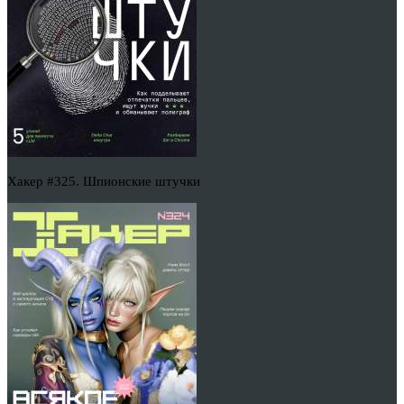
Хакер #325. Шпионские штучки