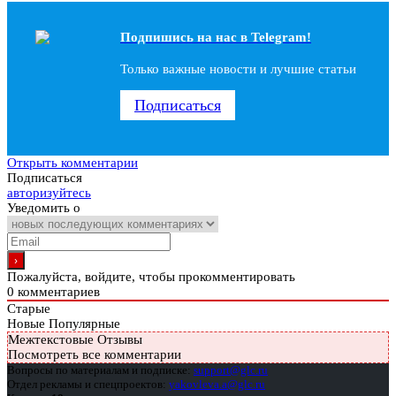
Подпишись на наc в Telegram!
Только важные новости и лучшие статьи
Подписаться
Открыть комментарии
Подписаться
авторизуйтесь
Уведомить о
Пожалуйста, войдите, чтобы прокомментировать
0
комментариев
Старые
Новые
Популярные
Межтекстовые Отзывы
Посмотреть все комментарии
Вопросы по материалам и подписке:
support@glc.ru
Отдел рекламы и спецпроектов:
yakovleva.a@glc.ru