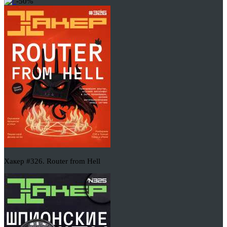
-50%
Хакер #326. Router from Hell