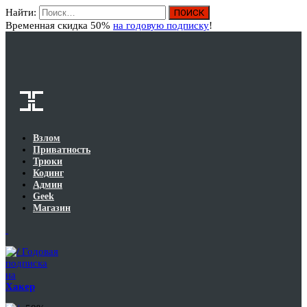
Найти:
Вход
Временная скидка 50%
на годовую подписку
!
Взлом
Приватность
Трюки
Кодинг
Админ
Geek
Магазин
Годовая
подписка
на
Хакер