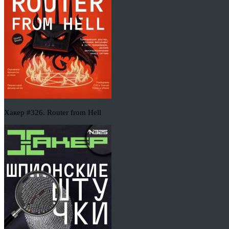
Хакер #326. Router from Hell