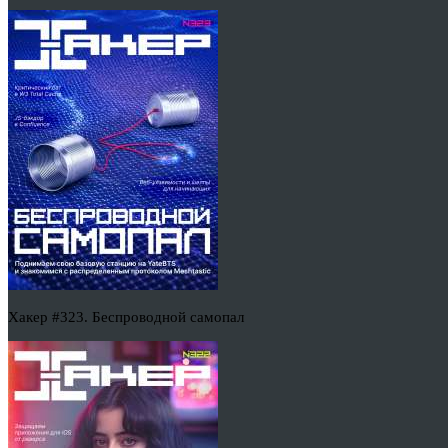
Хакер #323. Беспроводной самопал