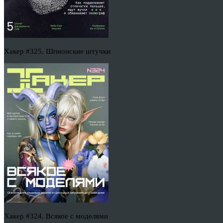
Хакер #325. Шпионские штучки
Хакер #324. Всякое с моделями