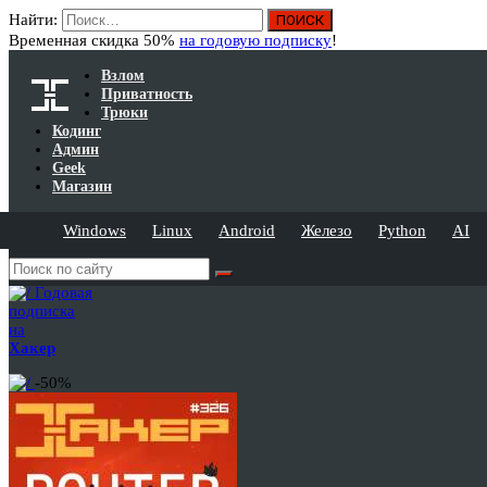
Найти:
Временная скидка 50%
на годовую подписку
!
Взлом
Приватность
Трюки
Кодинг
Админ
Geek
Магазин
Windows
Linux
Android
Железо
Python
AI
Годовая
подписка
на
Хакер
-50%