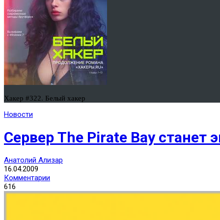
Хакер #322. Белый хакер
Новости
Сервер The Pirate Bay станет
Анатолий Ализар
16.04.2009
Комментарии
616