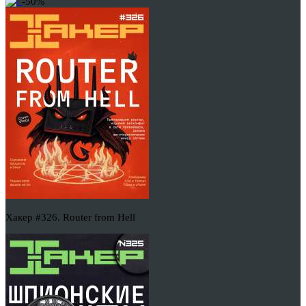
-50%
Хакер #326. Router from Hell