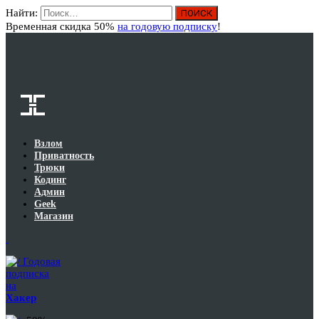
Найти:
Вход
Временная скидка 50%
на годовую подписку
!
Взлом
Приватность
Трюки
Кодинг
Админ
Geek
Магазин
Годовая
подписка
на
Хакер