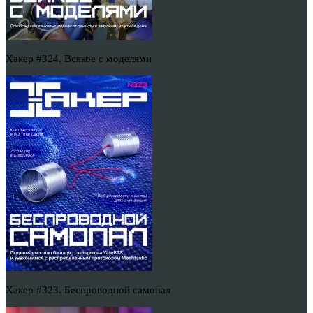
Хакер #324. Всякое с моделями
Хакер #323. Беспроводной самопал