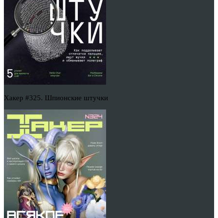
Хакер #325. Шпионские штучки