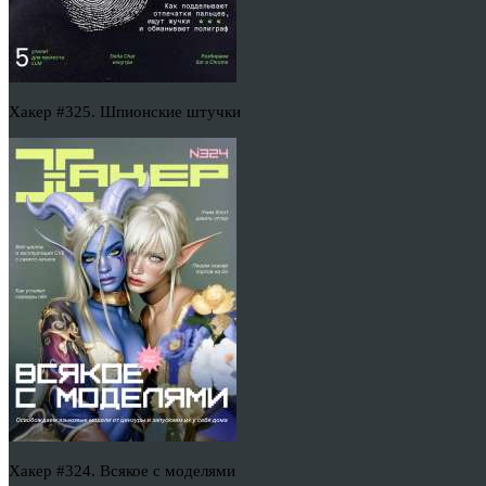
Хакер #325. Шпионские штучки
Хакер #324. Всякое с моделями