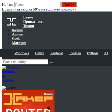
Найти:
Временная скидка 50%
на годовую подписку
!
Взлом
Приватность
Трюки
Кодинг
Админ
Geek
Магазин
Windows
Linux
Android
Железо
Python
AI
Годовая
подписка
на
Хакер
-50%