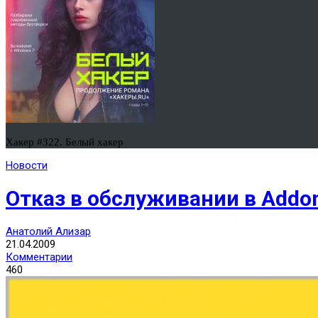
Хакер #322. Белый хакер
Новости
Отказ в обслуживании в Addon
Анатолий Ализар
21.04.2009
Комментарии
460