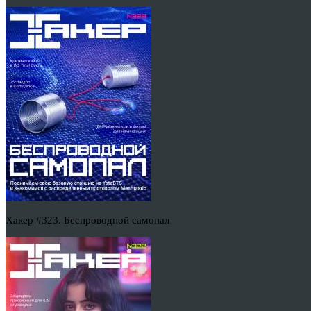
Хакер #323. Беспроводной самопал