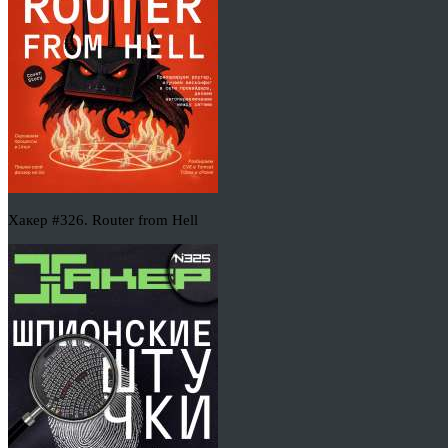
Хакер #326. Router from Hell