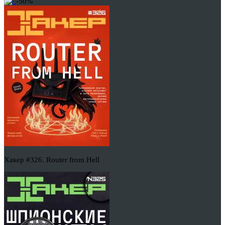
-50%
Хакер #326. Router from Hell