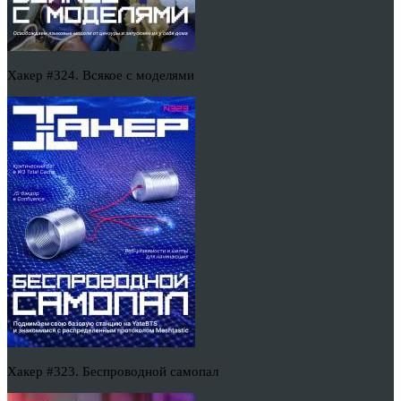
Хакер #324. Всякое с моделями
Хакер #323. Беспроводной самопал