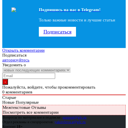
Подпишись на наc в Telegram!
Только важные новости и лучшие статьи
Подписаться
Открыть комментарии
Подписаться
авторизуйтесь
Уведомить о
Пожалуйста, войдите, чтобы прокомментировать
0
комментариев
Старые
Новые
Популярные
Межтекстовые Отзывы
Посмотреть все комментарии
Вопросы по материалам и подписке:
support@glc.ru
Отдел рекламы и спецпроектов:
yakovleva.a@glc.ru
Контент
18+