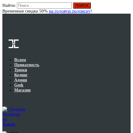
Найти:
Вход
Временная скидка 50%
на годовую подписку
!
Взлом
Приватность
Трюки
Кодинг
Админ
Geek
Магазин
Годовая
подписка
на
Хакер