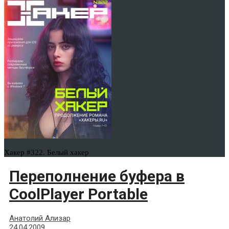
Хакер #322. Белый хакер
Переполнение буфера в
CoolPlayer Portable
Анатолий Ализар
24.04.2009