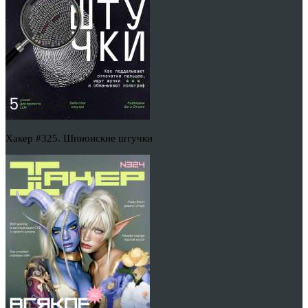
Хакер #325. Шпионские штучки