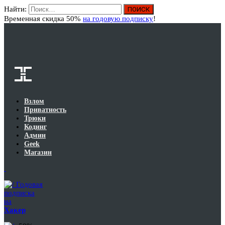
Найти:
Вход
Временная скидка 50%
на годовую подписку
!
Взлом
Приватность
Трюки
Кодинг
Админ
Geek
Магазин
Годовая
подписка
на
Хакер