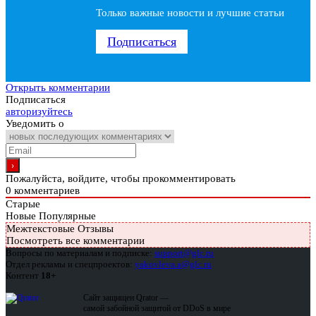
Только важные новости и лучшие статьи
Подписаться
Открыть комментарии
Подписаться
авторизуйтесь
Уведомить о
Пожалуйста, войдите, чтобы прокомментировать
0
комментариев
Старые
Новые
Популярные
Межтекстовые Отзывы
Посмотреть все комментарии
Вопросы по материалам и подписке:
support@glc.ru
Отдел рекламы и спецпроектов:
yakovleva.a@glc.ru
Контент
18+
Сайт защищен Qrator —
самой забойной защитой от DDoS в мире