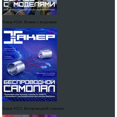
Хакер #324. Всякое с моделями
Хакер #323. Беспроводной самопал