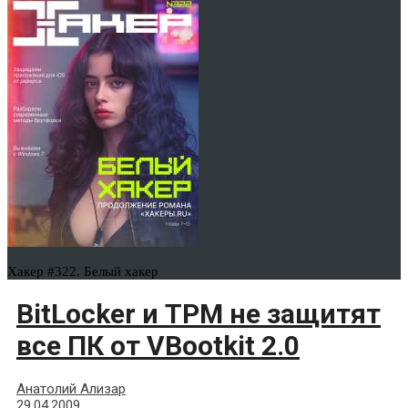
Хакер #322. Белый хакер
BitLocker и TPM не защитят
все ПК от VBootkit 2.0
Анатолий Ализар
29.04.2009