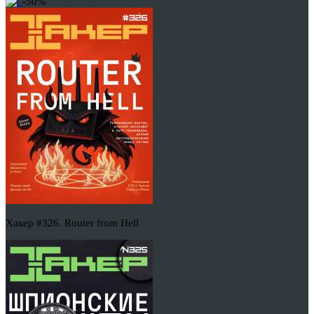
-50%
Хакер #326. Router from Hell