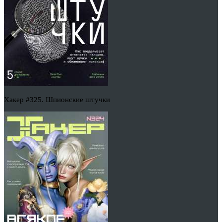
Хакер #325. Шпионские штучки