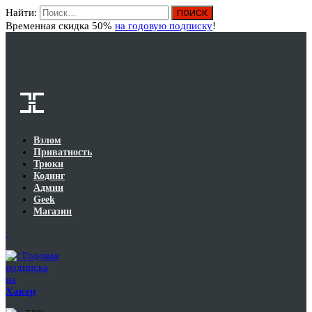
Найти:
Вход
Временная скидка 50%
на годовую подписку
!
Взлом
Приватность
Трюки
Кодинг
Админ
Geek
Магазин
Годовая
подписка
на
Хакер