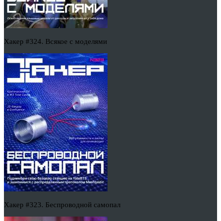
Хакер #324. Всякое с моделями
Хакер #323. Беспроводной самопал