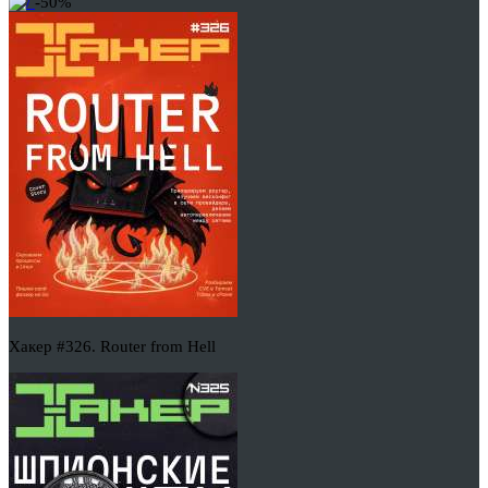
-50%
Хакер #326. Router from Hell