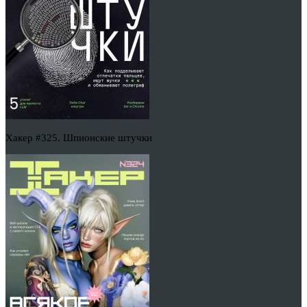
Хакер #325. Шпионские штучки