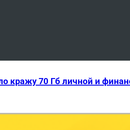
ло кражу 70 Гб личной и фина