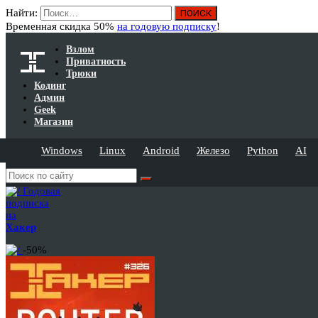
Найти:
Временная скидка 50%
на годовую подписку
!
Взлом
Приватность
Трюки
Кодинг
Админ
Geek
Магазин
Windows
Linux
Android
Железо
Python
AI
Годовая
подписка
на
Хакер
-50%