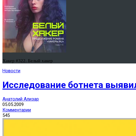
Хакер #322. Белый хакер
Новости
Исследование ботнета выяви
Анатолий Ализар
05.05.2009
Комментарии
545