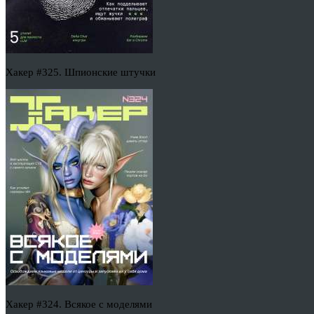
Хакер #325. Шпионские штучки
Хакер #324. Всякое с моделями