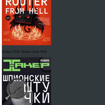
Хакер #326. Router from Hell