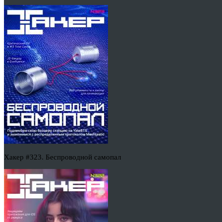
Хакер #323. Беспроводной самопал