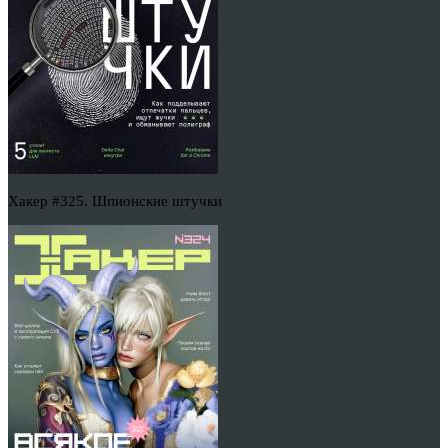
Хакер #325. Шпионские штучки