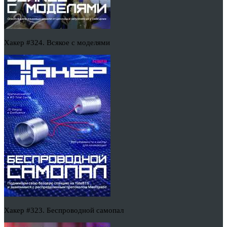
Хакер #324. Всякое с моделями
Хакер #323. Беспроводной самопал