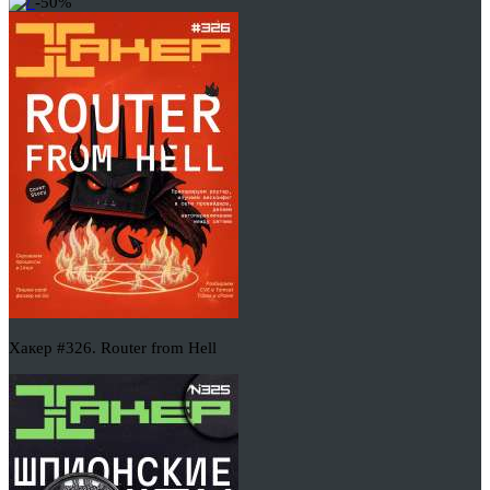
-50%
Хакер #326. Router from Hell