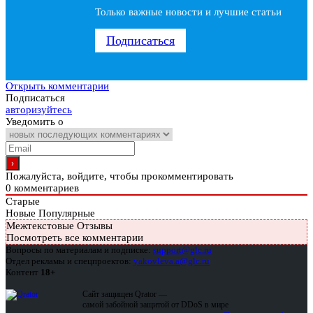
Только важные новости и лучшие статьи
Подписаться
Открыть комментарии
Подписаться
авторизуйтесь
Уведомить о
Пожалуйста, войдите, чтобы прокомментировать
0
комментариев
Старые
Новые
Популярные
Межтекстовые Отзывы
Посмотреть все комментарии
Вопросы по материалам и подписке:
support@glc.ru
Отдел рекламы и спецпроектов:
yakovleva.a@glc.ru
Контент
18+
Сайт защищен Qrator —
самой забойной защитой от DDoS в мире