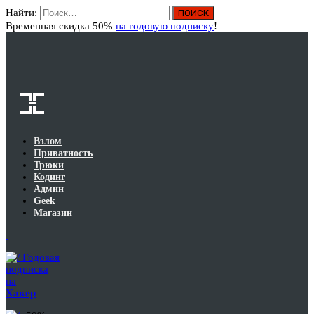
Найти:
Вход
Временная скидка 50%
на годовую подписку
!
Взлом
Приватность
Трюки
Кодинг
Админ
Geek
Магазин
Годовая
подписка
на
Хакер