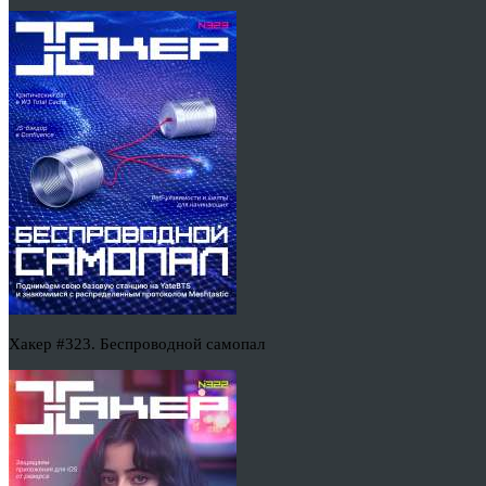
Хакер #323. Беспроводной самопал