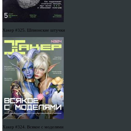
Хакер #325. Шпионские штучки
Хакер #324. Всякое с моделями