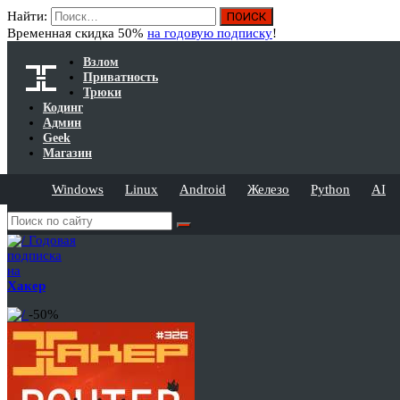
Найти:
Временная скидка 50%
на годовую подписку
!
Взлом
Приватность
Трюки
Кодинг
Админ
Geek
Магазин
Windows
Linux
Android
Железо
Python
AI
Годовая
подписка
на
Хакер
-50%