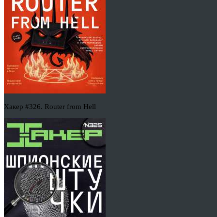
Хакер #326. Router from Hell