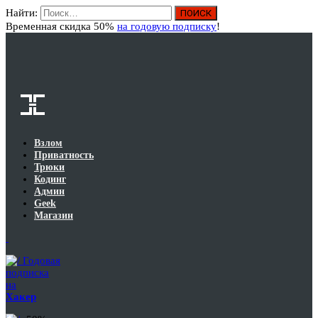
Найти:
Вход
Временная скидка 50%
на годовую подписку
!
Взлом
Приватность
Трюки
Кодинг
Админ
Geek
Магазин
Годовая
подписка
на
Хакер