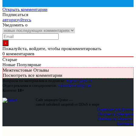
Открыть комментарии
Подписаться
авторизуйтесь
Уведомить о
Пожалуйста, войдите, чтобы прокомментировать
0
комментариев
Старые
Новые
Популярные
Межтекстовые Отзывы
Посмотреть все комментарии
Вопросы по материалам и подписке:
support@glc.ru
Отдел рекламы и спецпроектов:
yakovleva.a@glc.ru
Контент
18+
Сайт защищен Qrator —
самой забойной защитой от DDoS в мире
Подписка для физлиц
Подписка для юрлиц
Реклама на «Хакере»
Контакты