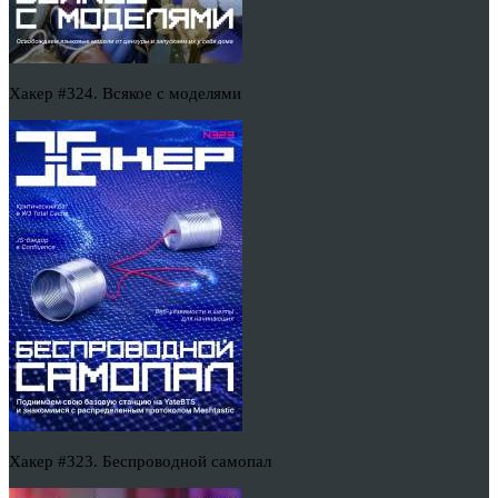
Хакер #324. Всякое с моделями
Хакер #323. Беспроводной самопал