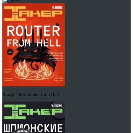
-50%
Хакер #326. Router from Hell