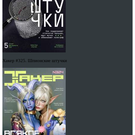
Хакер #325. Шпионские штучки