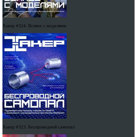
Хакер #324. Всякое с моделями
Хакер #323. Беспроводной самопал