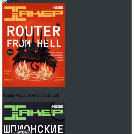
-50%
Хакер #326. Router from Hell