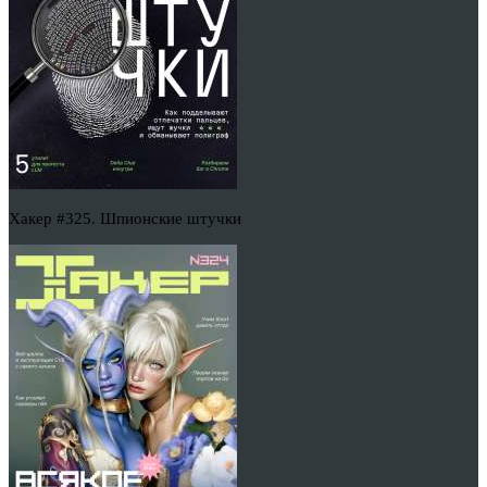
Хакер #325. Шпионские штучки