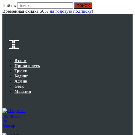
Найти:
Вход
Временная скидка 50%
на годовую подписку
!
Взлом
Приватность
Трюки
Кодинг
Админ
Geek
Магазин
Годовая
подписка
на
Хакер