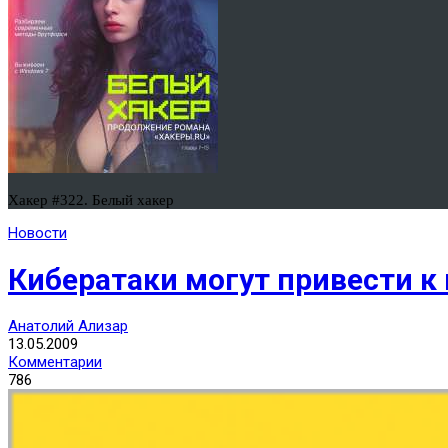
Хакер #322. Белый хакер
Новости
Кибератаки могут привести к
Анатолий Ализар
13.05.2009
Комментарии
786