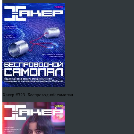
Хакер #323. Беспроводной самопал