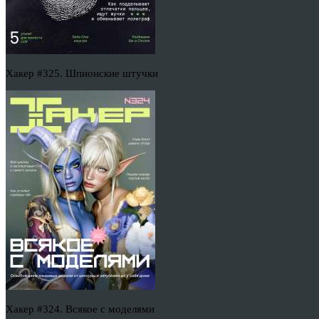
Хакер #325. Шпионские штучки
Хакер #324. Всякое с моделями