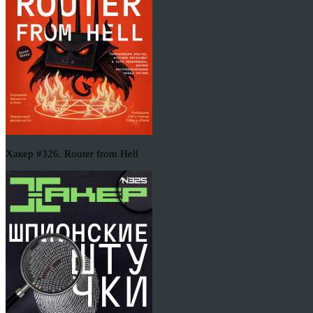
Хакер #326. Router from Hell