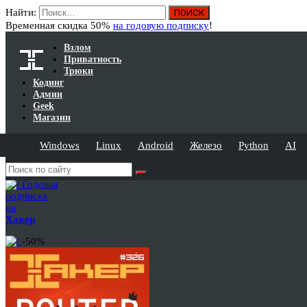
Найти:
Временная скидка 50%
на годовую подписку
!
Взлом
Приватность
Трюки
Кодинг
Админ
Geek
Магазин
Windows
Linux
Android
Железо
Python
AI
Годовая
подписка
на
Хакер
-50%