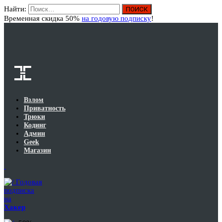
Найти:
Вход
Временная скидка 50%
на годовую подписку
!
Взлом
Приватность
Трюки
Кодинг
Админ
Geek
Магазин
Годовая
подписка
на
Хакер