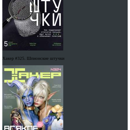
Хакер #325. Шпионские штучки