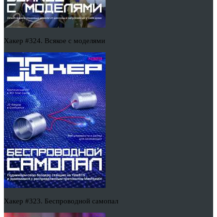
Хакер #324. Всякое с моделями
Хакер #323. Беспроводной самопал