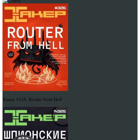
-50%
Хакер #326. Router from Hell