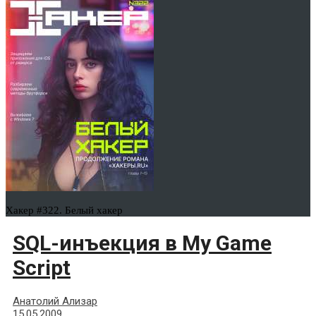
Хакер #322. Белый хакер
SQL-инъекция в My Game
Sсriрt
Анатолий Ализар
15.05.2009