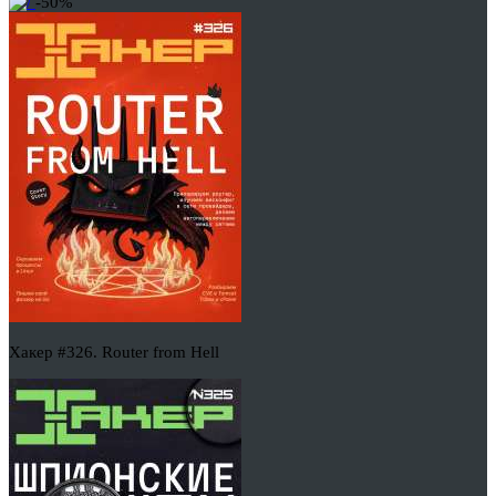
-50%
Хакер #326. Router from Hell