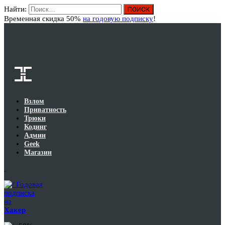
Найти:
Вход
Временная скидка 50%
на годовую подписку
!
Взлом
Приватность
Трюки
Кодинг
Админ
Geek
Магазин
Годовая
подписка
на
Хакер