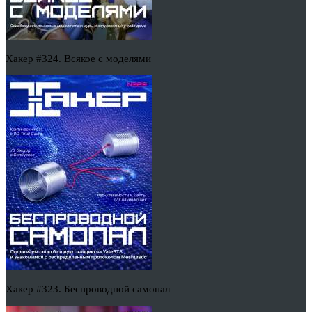
Хакер #324. Всякое с моделями
Хакер #323. Беспроводной самопал