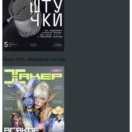
Хакер #325. Шпионские штучки