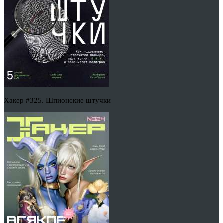
Хакер #325. Шпионские штучки