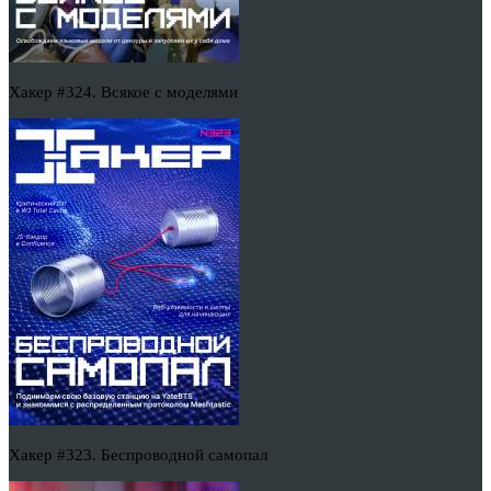
Хакер #324. Всякое с моделями
Хакер #323. Беспроводной самопал