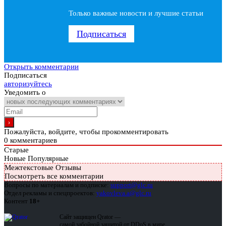
Только важные новости и лучшие статьи
Подписаться
Открыть комментарии
Подписаться
авторизуйтесь
Уведомить о
Пожалуйста, войдите, чтобы прокомментировать
0
комментариев
Старые
Новые
Популярные
Межтекстовые Отзывы
Посмотреть все комментарии
Вопросы по материалам и подписке:
support@glc.ru
Отдел рекламы и спецпроектов:
yakovleva.a@glc.ru
Контент
18+
Сайт защищен Qrator —
самой забойной защитой от DDoS в мире