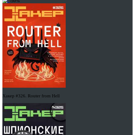
-50%
Хакер #326. Router from Hell