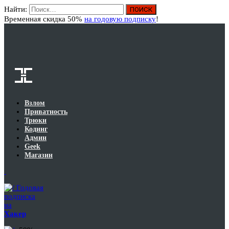
Найти:
Вход
Временная скидка 50%
на годовую подписку
!
Взлом
Приватность
Трюки
Кодинг
Админ
Geek
Магазин
Годовая
подписка
на
Хакер