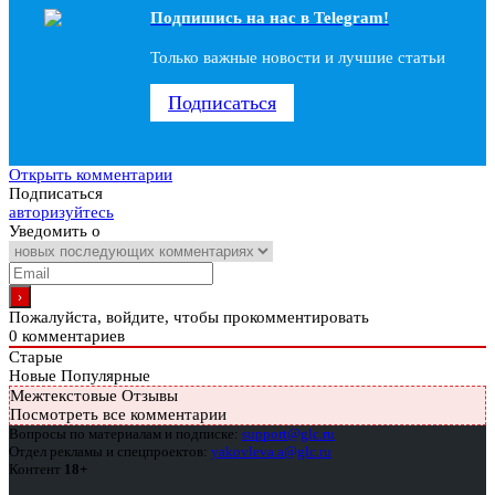
Подпишись на наc в Telegram!
Только важные новости и лучшие статьи
Подписаться
Открыть комментарии
Подписаться
авторизуйтесь
Уведомить о
Пожалуйста, войдите, чтобы прокомментировать
0
комментариев
Старые
Новые
Популярные
Межтекстовые Отзывы
Посмотреть все комментарии
Вопросы по материалам и подписке:
support@glc.ru
Отдел рекламы и спецпроектов:
yakovleva.a@glc.ru
Контент
18+