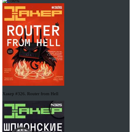
-50%
Хакер #326. Router from Hell