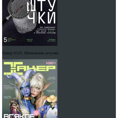
Хакер #325. Шпионские штучки