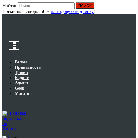
Найти:
Вход
Временная скидка 50%
на годовую подписку
!
Взлом
Приватность
Трюки
Кодинг
Админ
Geek
Магазин
Годовая
подписка
на
Хакер