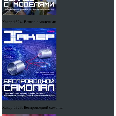
Хакер #324. Всякое с моделями
Хакер #323. Беспроводной самопал