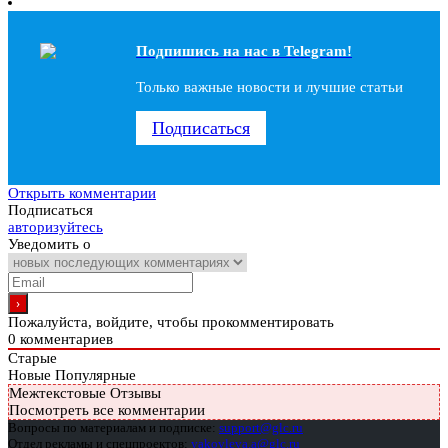
Подпишись на наc в Telegram!
Только важные новости и лучшие статьи
Подписаться
Открыть комментарии
Подписаться
авторизуйтесь
Уведомить о
Пожалуйста, войдите, чтобы прокомментировать
0
комментариев
Старые
Новые
Популярные
Межтекстовые Отзывы
Посмотреть все комментарии
Вопросы по материалам и подписке:
support@glc.ru
Отдел рекламы и спецпроектов:
yakovleva.a@glc.ru