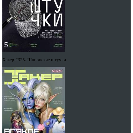
Хакер #325. Шпионские штучки