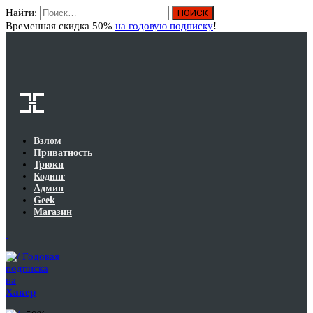
Найти:
Вход
Временная скидка 50%
на годовую подписку
!
Взлом
Приватность
Трюки
Кодинг
Админ
Geek
Магазин
Годовая
подписка
на
Хакер