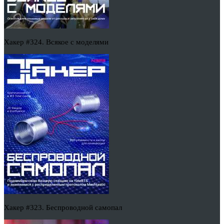
Хакер #324. Всякое с моделями
Хакер #323. Беспроводной самопал