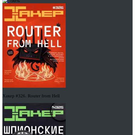
-50%
Хакер #326. Router from Hell