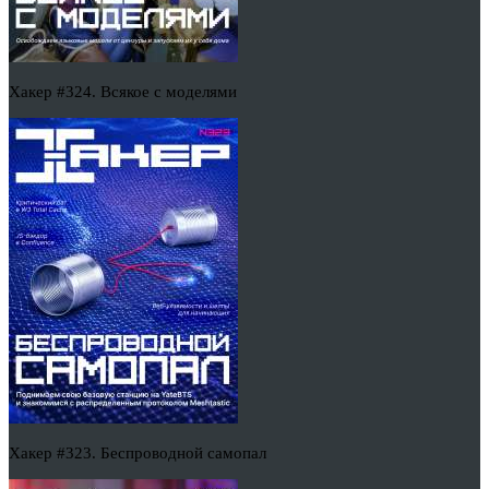
Хакер #324. Всякое с моделями
Хакер #323. Беспроводной самопал