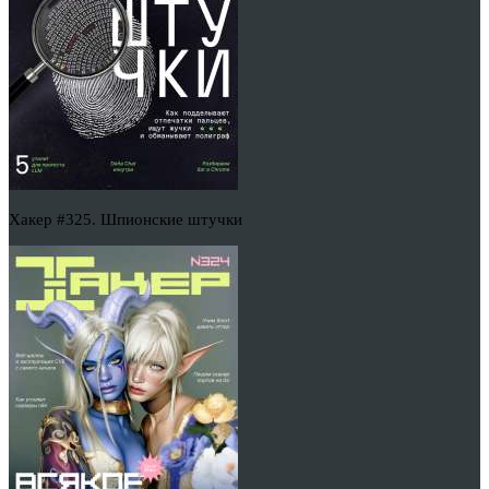
Хакер #325. Шпионские штучки