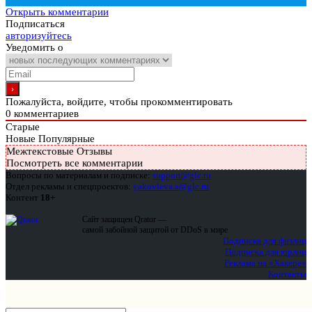
Открыть комментарии
Подписаться
авторизуйтесь
Уведомить о
Пожалуйста, войдите, чтобы прокомментировать
0
комментариев
Старые
Новые
Популярные
Межтекстовые Отзывы
Посмотреть все комментарии
Вопросы по материалам и подписке:
support@glc.ru
Отдел рекламы и спецпроектов:
yakovleva.a@glc.ru
Контент
18+
Сайт защищен Qrator —
самой забойной защитой от DDoS в мире
Подписка для физлиц
Подписка для юрлиц
Реклама на «Хакере»
Контакты