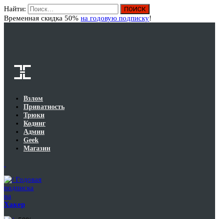
Найти:
Вход
Временная скидка 50%
на годовую подписку
!
Взлом
Приватность
Трюки
Кодинг
Админ
Geek
Магазин
Годовая
подписка
на
Хакер