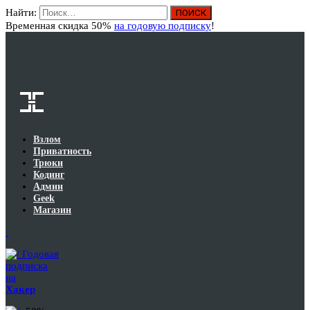
Найти:
Вход
Временная скидка 50%
на годовую подписку
!
Взлом
Приватность
Трюки
Кодинг
Админ
Geek
Магазин
Годовая
подписка
на
Хакер