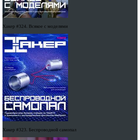
Хакер #324. Всякое с моделями
Хакер #323. Беспроводной самопал