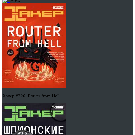
-50%
Хакер #326. Router from Hell