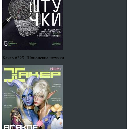
Хакер #325. Шпионские штучки