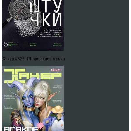
Хакер #325. Шпионские штучки