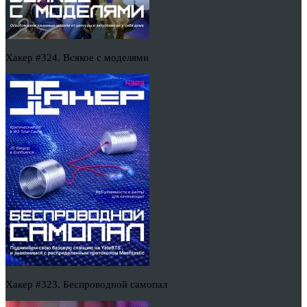
Хакер #324. Всякое с моделями
Хакер #323. Беспроводной самопал