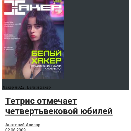
Хакер #322. Белый хакер
Тетрис отмечает
четвертьвековой юбилей
Анатолий Ализар
02.06.2009