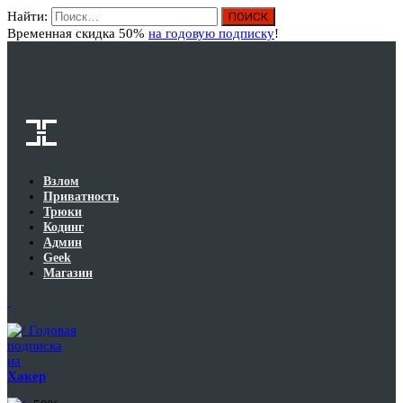
Найти:
Вход
Временная скидка 50%
на годовую подписку
!
Взлом
Приватность
Трюки
Кодинг
Админ
Geek
Магазин
Годовая
подписка
на
Хакер