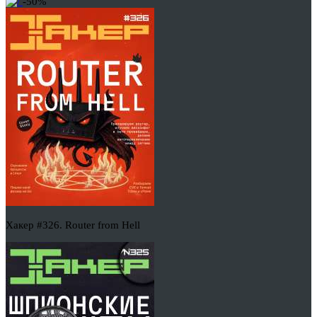
-50%
Хакер #326. Router from Hell