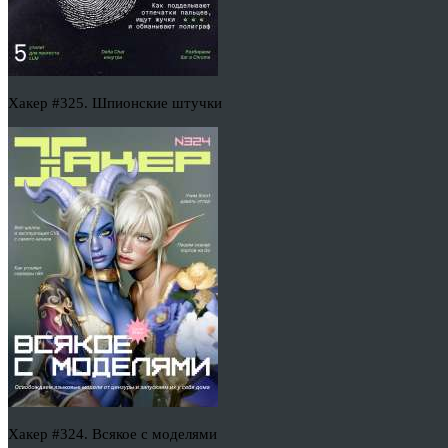
Хакер #325. Шпионские штучки
Хакер #324. Всякое с моделями