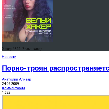
Хакер #322. Белый хакер
Новости
Порно-троян распространяетс
Анатолий Ализар
24.06.2009
Комментарии
1,628