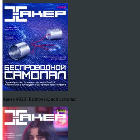
Хакер #323. Беспроводной самопал