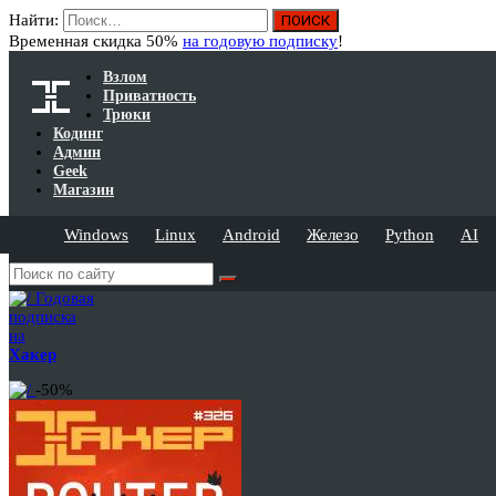
Найти:
Временная скидка 50%
на годовую подписку
!
Взлом
Приватность
Трюки
Кодинг
Админ
Geek
Магазин
Windows
Linux
Android
Железо
Python
AI
Годовая
подписка
на
Хакер
-50%