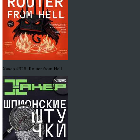
Хакер #326. Router from Hell