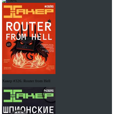
-50%
Хакер #326. Router from Hell