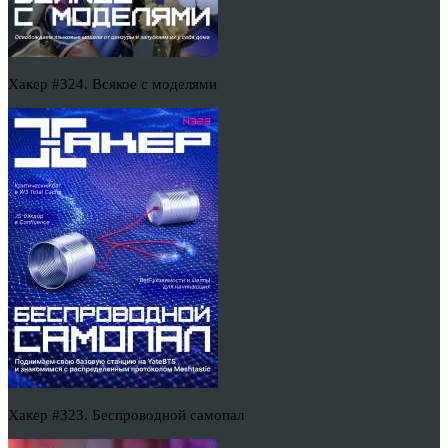
Хакер #324. Всякое с моделями
Хакер #323. Беспроводной самопал