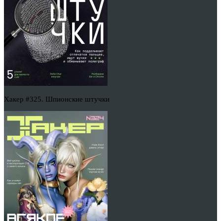
Хакер #325. Шпионские штучки