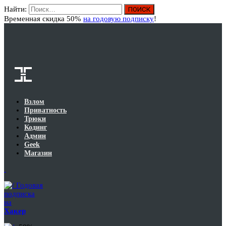
Найти:
Вход
Временная скидка 50%
на годовую подписку
!
Взлом
Приватность
Трюки
Кодинг
Админ
Geek
Магазин
Годовая
подписка
на
Хакер