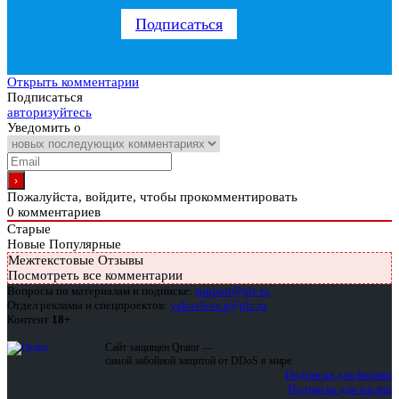
Подписаться
Открыть комментарии
Подписаться
авторизуйтесь
Уведомить о
Пожалуйста, войдите, чтобы прокомментировать
0
комментариев
Старые
Новые
Популярные
Межтекстовые Отзывы
Посмотреть все комментарии
Вопросы по материалам и подписке:
support@glc.ru
Отдел рекламы и спецпроектов:
yakovleva.a@glc.ru
Контент
18+
Сайт защищен Qrator —
самой забойной защитой от DDoS в мире
Подписка для физлиц
Подписка для юрлиц