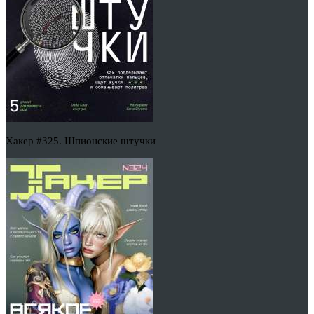
Хакер #325. Шпионские штучки