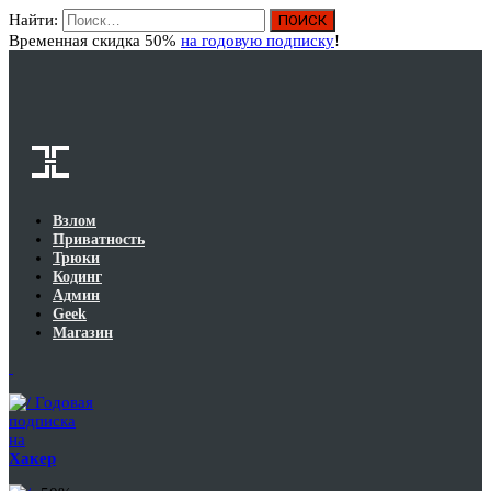
Найти:
Вход
Временная скидка 50%
на годовую подписку
!
Взлом
Приватность
Трюки
Кодинг
Админ
Geek
Магазин
Годовая
подписка
на
Хакер