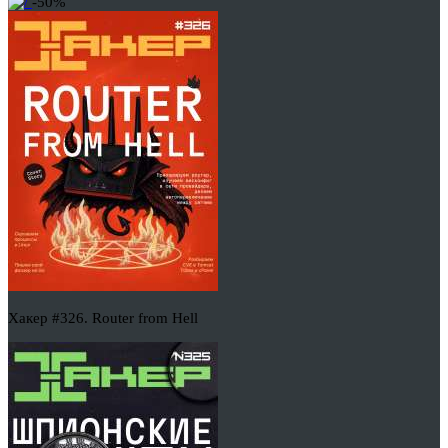
-50%
Хакер #326. Router from Hell