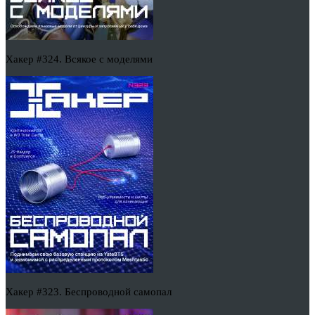
Хакер #324. Всякое с моделями
Хакер #323. Беспроводной самопал