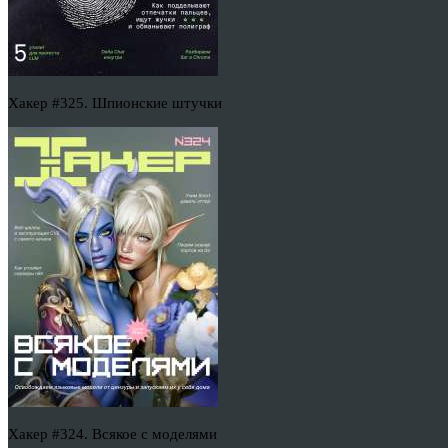
Хакер #325. Шпионские штучки
Хакер #324. Всякое с моделями