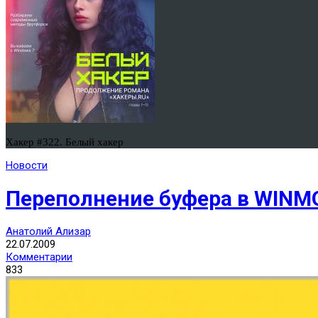
Хакер #322. Белый хакер
Новости
Переполнение буфера в WINM
Анатолий Ализар
22.07.2009
Комментарии
833