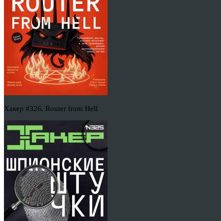
Хакер #326. Router from Hell