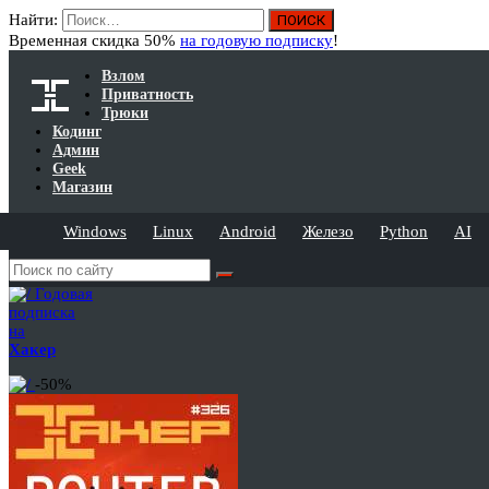
Найти:
Временная скидка 50%
на годовую подписку
!
Взлом
Приватность
Трюки
Кодинг
Админ
Geek
Магазин
Windows
Linux
Android
Железо
Python
AI
Годовая
подписка
на
Хакер
-50%