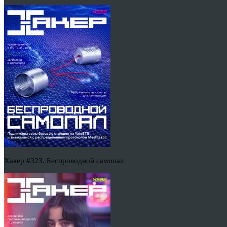
Хакер #323. Беспроводной самопал