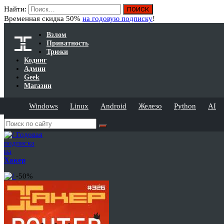
Найти:
Временная скидка 50%
на годовую подписку
!
Взлом
Приватность
Трюки
Кодинг
Админ
Geek
Магазин
Windows
Linux
Android
Железо
Python
AI
Годовая
подписка
на
Хакер
-50%