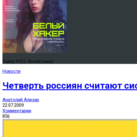
Хакер #322. Белый хакер
Новости
Четверть россиян считают с
Анатолий Ализар
22.07.2009
Комментарии
856