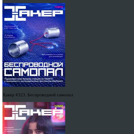
Хакер #323. Беспроводной самопал