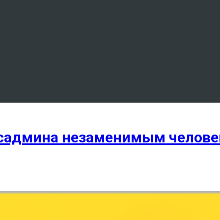
исадмина незаменимым челов