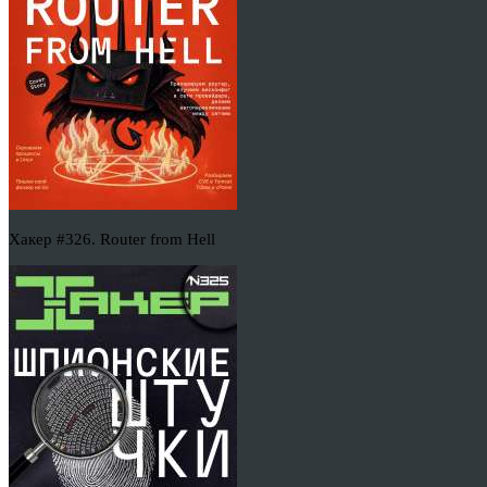
Хакер #326. Router from Hell