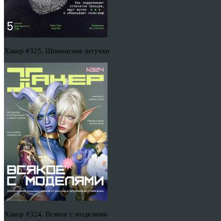
Хакер #325. Шпионские штучки
Хакер #324. Всякое с моделями