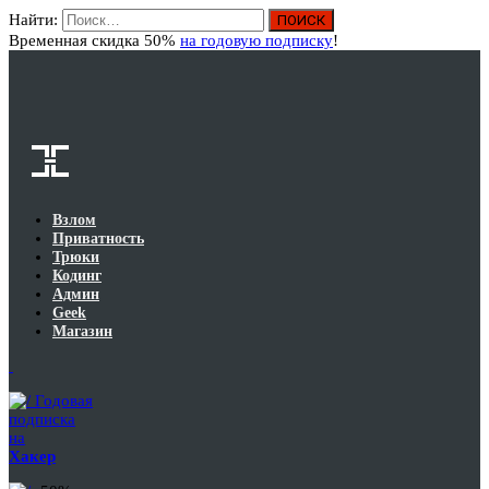
Найти:
Вход
Временная скидка 50%
на годовую подписку
!
Взлом
Приватность
Трюки
Кодинг
Админ
Geek
Магазин
Годовая
подписка
на
Хакер