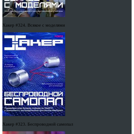
Хакер #324. Всякое с моделями
Хакер #323. Беспроводной самопал