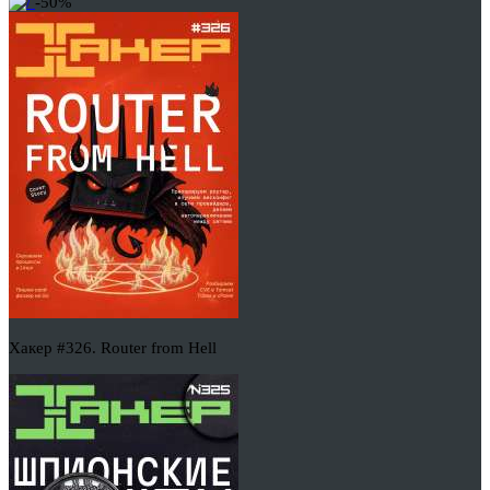
-50%
Хакер #326. Router from Hell