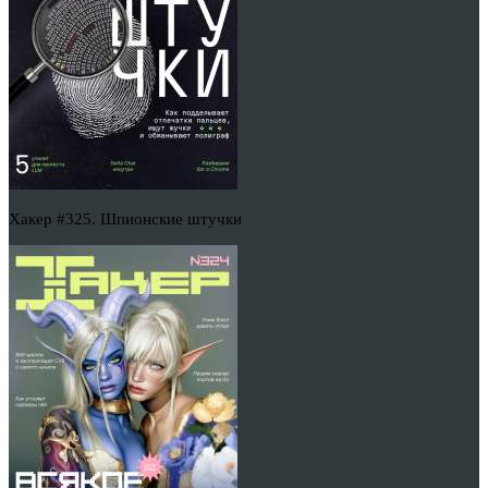
Хакер #325. Шпионские штучки