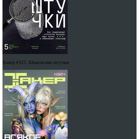
Хакер #325. Шпионские штучки