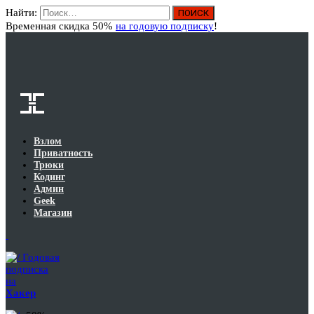
Найти:
Вход
Временная скидка 50%
на годовую подписку
!
Взлом
Приватность
Трюки
Кодинг
Админ
Geek
Магазин
Годовая
подписка
на
Хакер