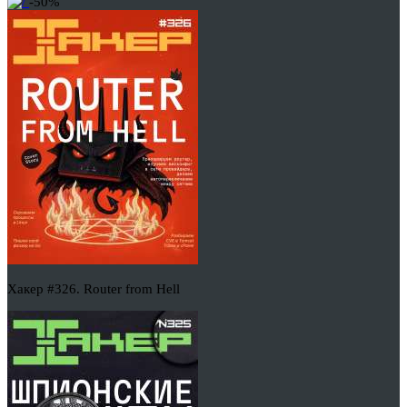
-50%
Хакер #326. Router from Hell