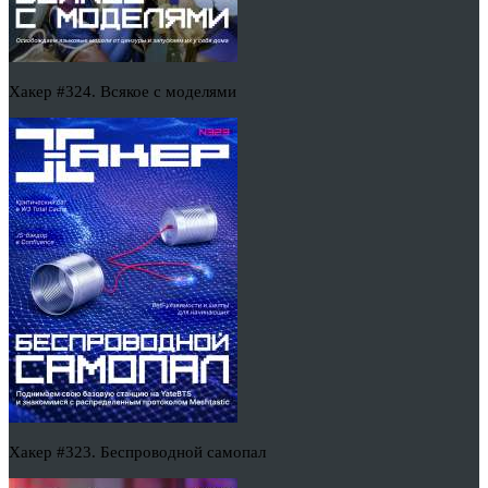
Хакер #324. Всякое с моделями
Хакер #323. Беспроводной самопал