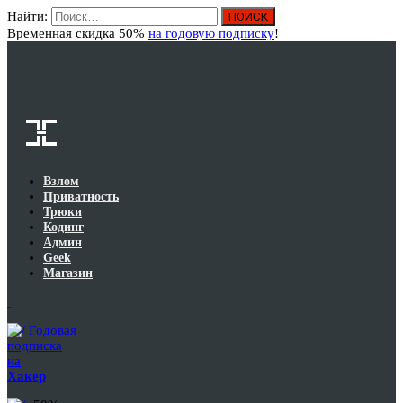
Найти:
Вход
Временная скидка 50%
на годовую подписку
!
Взлом
Приватность
Трюки
Кодинг
Админ
Geek
Магазин
Годовая
подписка
на
Хакер