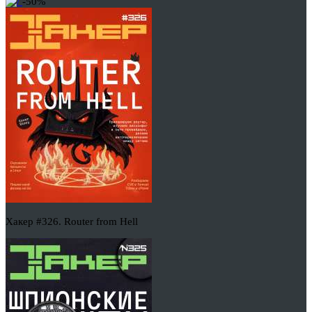
-50%
Хакер #326. Router from Hell