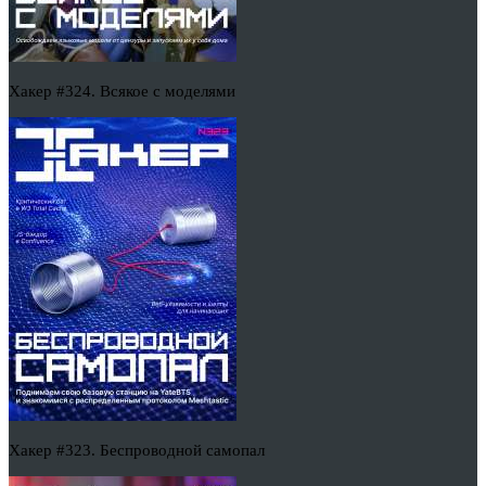
Хакер #324. Всякое с моделями
Хакер #323. Беспроводной самопал