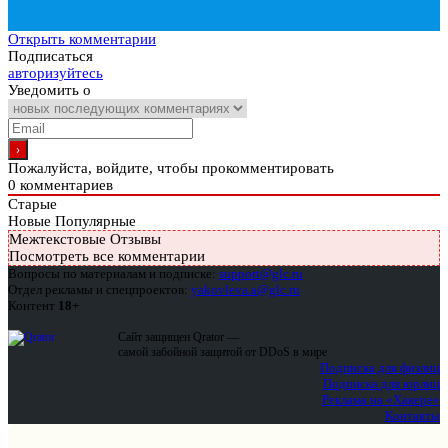
Открыть комментарии
Подписаться
авторизуйтесь
Уведомить о
Пожалуйста, войдите, чтобы прокомментировать
0
комментариев
Старые
Новые
Популярные
Межтекстовые Отзывы
Посмотреть все комментарии
Вопросы по материалам и подписке:
support@glc.ru
Отдел рекламы и спецпроектов:
yakovleva.a@glc.ru
Контент
18+
Сайт защищен Qrator —
самой забойной защитой от DDoS в мире
Подписка для физлиц
Подписка для юрлиц
Реклама на «Хакере»
Контакты