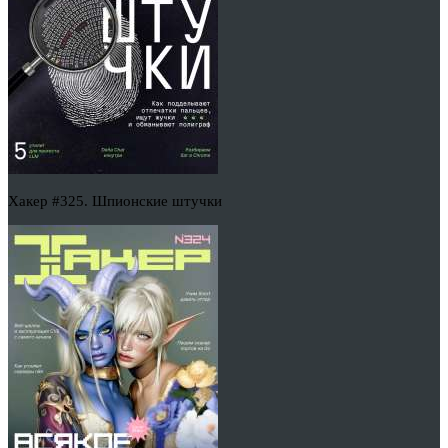
Хакер #325. Шпионские штучки