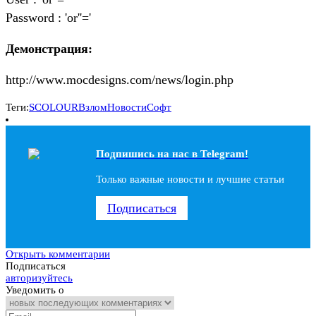
Password : 'or''='
Демонстрация:
http://www.mocdesigns.com/news/login.php
Теги:
SCOLOUR
Взлом
Новости
Софт
Подпишись на наc в Telegram!
Только важные новости и лучшие статьи
Подписаться
Открыть комментарии
Подписаться
авторизуйтесь
Уведомить о