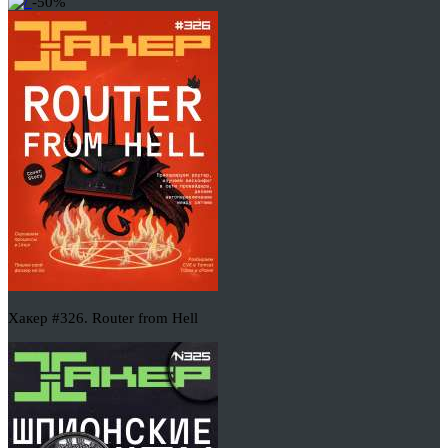
-50%
Хакер #326. Router from Hell