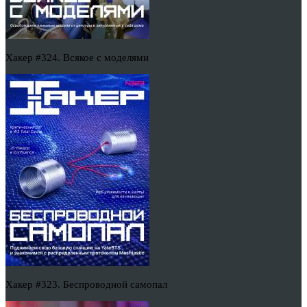
Хакер #324. Всякое с моделями
Хакер #323. Беспроводной самопал