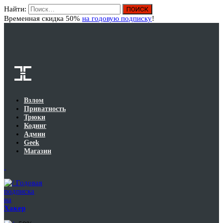
Найти:
Вход
Временная скидка 50%
на годовую подписку
!
Взлом
Приватность
Трюки
Кодинг
Админ
Geek
Магазин
Годовая
подписка
на
Хакер