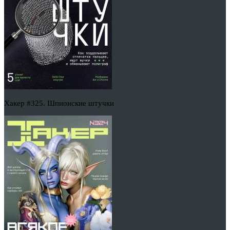
Хакер #325. Шпионские штучки