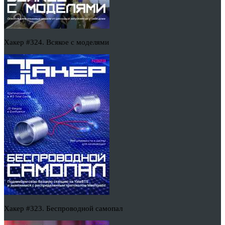
Хакер #324. Всякое с моделями
Хакер #323. Беспроводной самопал