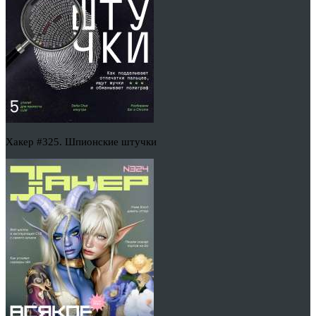
Хакер #325. Шпионские штучки