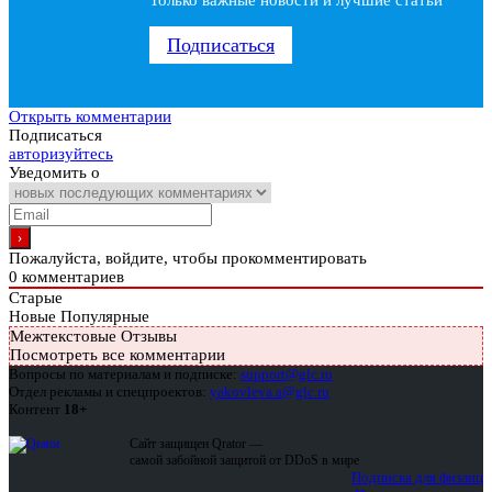
Только важные новости и лучшие статьи
Подписаться
Открыть комментарии
Подписаться
авторизуйтесь
Уведомить о
Пожалуйста, войдите, чтобы прокомментировать
0
комментариев
Старые
Новые
Популярные
Межтекстовые Отзывы
Посмотреть все комментарии
Вопросы по материалам и подписке:
support@glc.ru
Отдел рекламы и спецпроектов:
yakovleva.a@glc.ru
Контент
18+
Сайт защищен Qrator —
самой забойной защитой от DDoS в мире
Подписка для физлиц