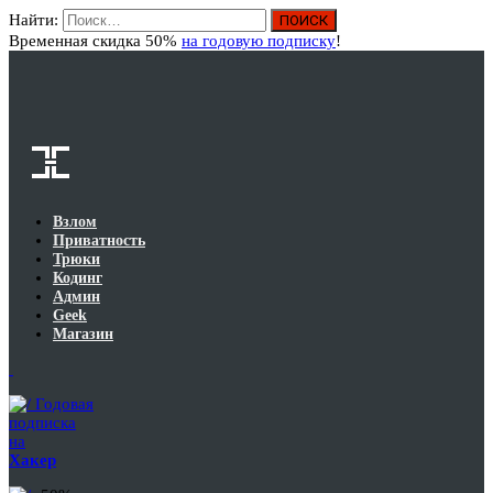
Найти:
Вход
Временная скидка 50%
на годовую подписку
!
Взлом
Приватность
Трюки
Кодинг
Админ
Geek
Магазин
Годовая
подписка
на
Хакер