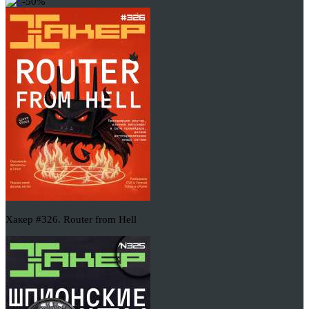
-50%
Хакер #326. Router from Hell