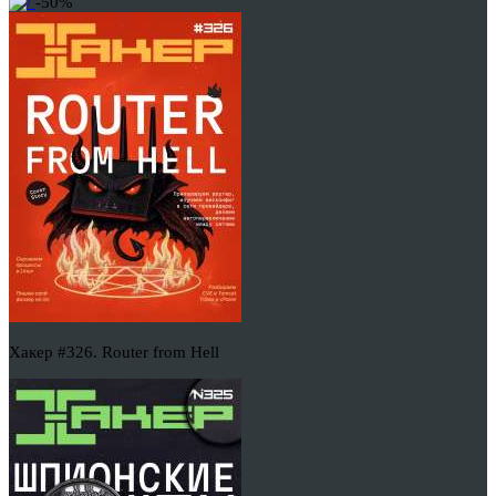
-50%
Хакер #326. Router from Hell