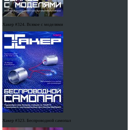
Хакер #324. Всякое с моделями
Хакер #323. Беспроводной самопал