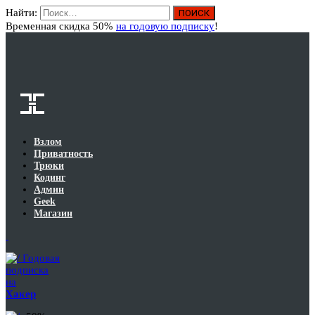
Найти:
Вход
Временная скидка 50%
на годовую подписку
!
Взлом
Приватность
Трюки
Кодинг
Админ
Geek
Магазин
Годовая
подписка
на
Хакер