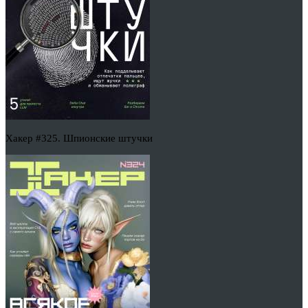
Хакер #325. Шпионские штучки