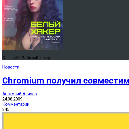
Хакер #322. Белый хакер
Новости
Chromium получил совместимо
Анатолий Ализар
24.08.2009
Комментарии
845