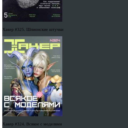
Хакер #325. Шпионские штучки
Хакер #324. Всякое с моделями