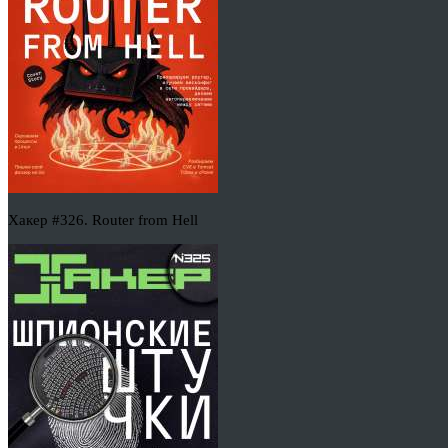
Хакер #326. Router from Hell