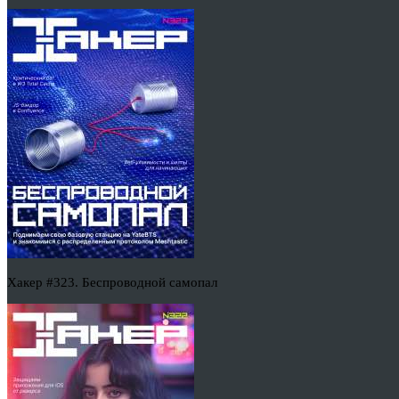
Хакер #323. Беспроводной самопал