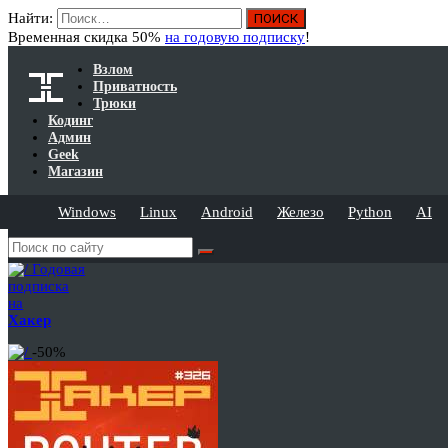
Найти:
Временная скидка 50%
на годовую подписку
!
Взлом
Приватность
Трюки
Кодинг
Админ
Geek
Магазин
Windows
Linux
Android
Железо
Python
AI
Годовая
подписка
на
Хакер
-50%