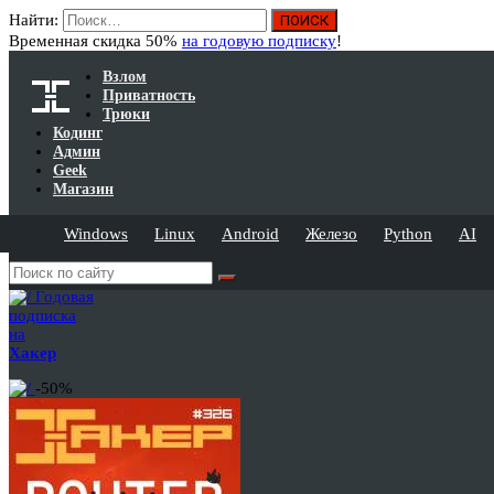
Найти:
Временная скидка 50%
на годовую подписку
!
Взлом
Приватность
Трюки
Кодинг
Админ
Geek
Магазин
Windows
Linux
Android
Железо
Python
AI
Годовая
подписка
на
Хакер
-50%