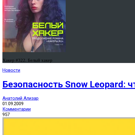
Хакер #322. Белый хакер
Новости
Безопасность Snow Leopard: ч
Анатолий Ализар
01.09.2009
Комментарии
957