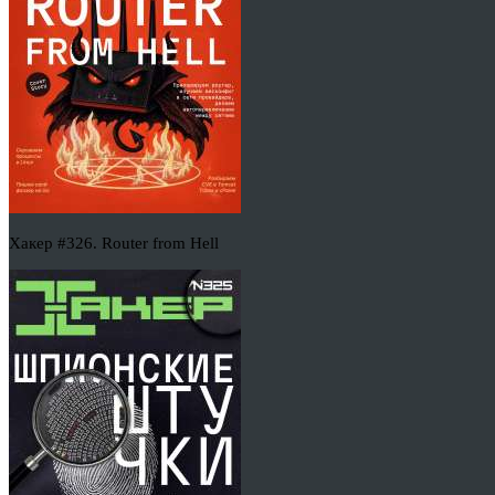
Хакер #326. Router from Hell