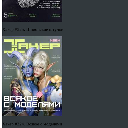
Хакер #325. Шпионские штучки
Хакер #324. Всякое с моделями