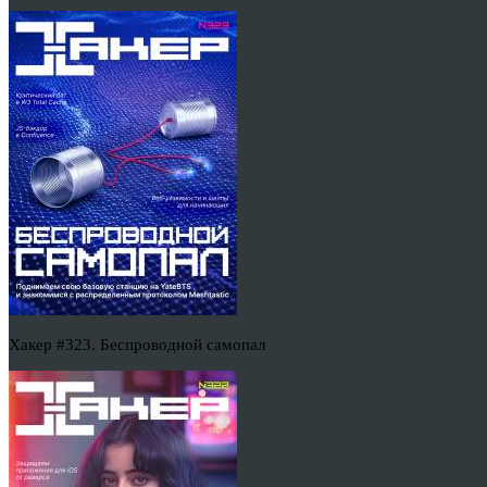
Хакер #323. Беспроводной самопал