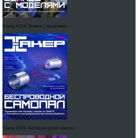
Хакер #324. Всякое с моделями
Хакер #323. Беспроводной самопал