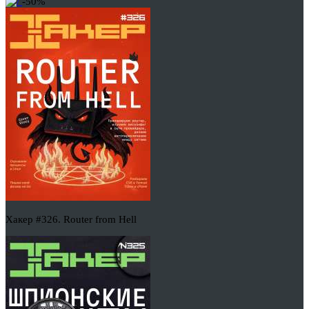
-50%
Хакер #326. Router from Hell