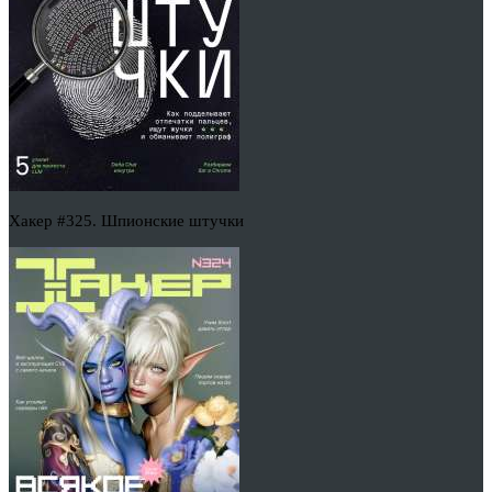
Хакер #325. Шпионские штучки