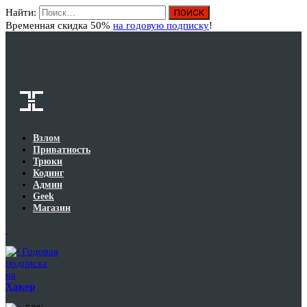
Найти:
Вход
Временная скидка 50%
на годовую подписку
!
Взлом
Приватность
Трюки
Кодинг
Админ
Geek
Магазин
Годовая
подписка
на
Хакер