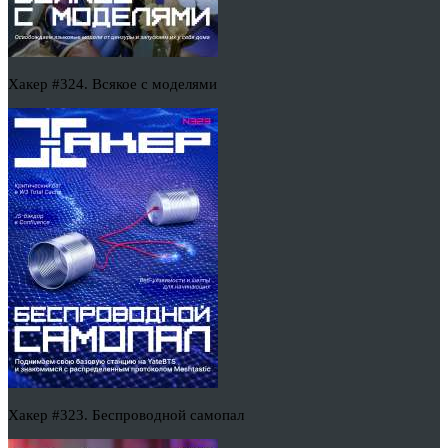
Хакер #324. Всякое с моделями
Хакер #323. Беспроводной самопал