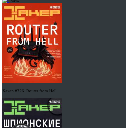
-50%
Хакер #326. Router from Hell