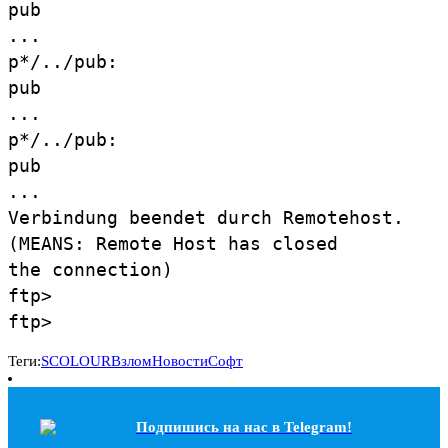
pub
...
p*/../pub:
pub
...
p*/../pub:
pub
...
Verbindung beendet durch Remotehost.
(MEANS: Remote Host has closed
the connection)
ftp>
ftp>
Теги:
SCOLOUR
Взлом
Новости
Софт
Подпишись на наc в Telegram!