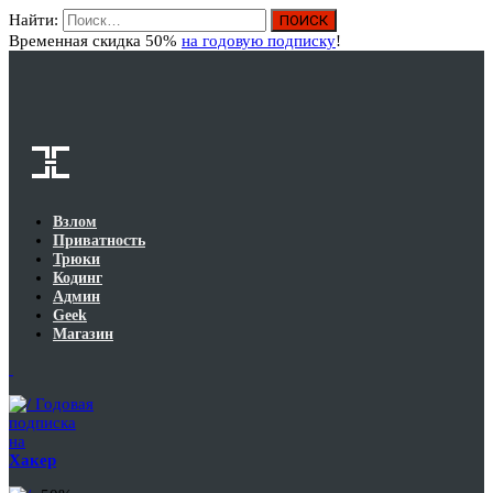
Найти:
Вход
Временная скидка 50%
на годовую подписку
!
Взлом
Приватность
Трюки
Кодинг
Админ
Geek
Магазин
Годовая
подписка
на
Хакер