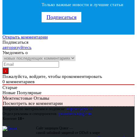
Только важные новости и лучшие статьи
Подписаться
Открыть комментарии
Подписаться
авторизуйтесь
Уведомить о
Пожалуйста, войдите, чтобы прокомментировать
0
комментариев
Старые
Новые
Популярные
Межтекстовые Отзывы
Посмотреть все комментарии
Вопросы по материалам и подписке:
support@glc.ru
Отдел рекламы и спецпроектов:
yakovleva.a@glc.ru
Контент
18+
Сайт защищен Qrator —
самой забойной защитой от DDoS в мире