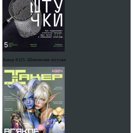
Хакер #325. Шпионские штучки