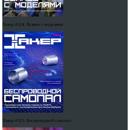
Хакер #324. Всякое с моделями
Хакер #323. Беспроводной самопал