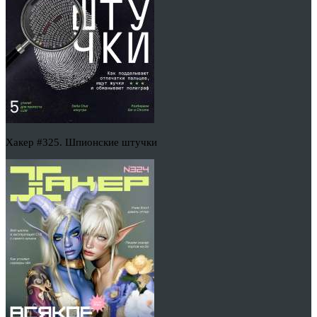
Хакер #325. Шпионские штучки