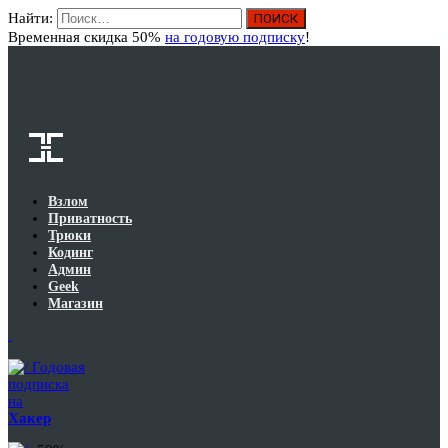
Найти:
Вход
Временная скидка 50%
на годовую подписку
!
Взлом
Приватность
Трюки
Кодинг
Админ
Geek
Магазин
Годовая
подписка
на
Хакер