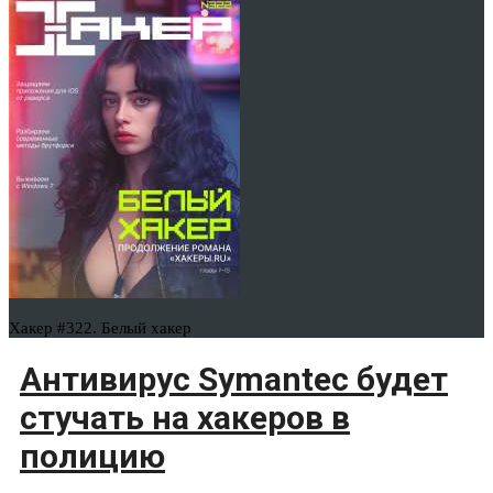
Хакер #322. Белый хакер
Антивирус Symantec будет
стучать на хакеров в
полицию