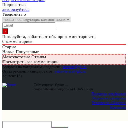
Подписаться
авторизуйтесь
Уведомить о
Пожалуйста, войдите, чтобы прокомментировать
0
комментариев
Старые
Новые
Популярные
Межтекстовые Отзывы
Посмотреть все комментарии
Вопросы по материалам и подписке:
support@glc.ru
Отдел рекламы и спецпроектов:
yakovleva.a@glc.ru
Контент
18+
Сайт защищен Qrator —
самой забойной защитой от DDoS в мире
Подписка для физлиц
Подписка для юрлиц
Реклама на «Хакере»
Контакты