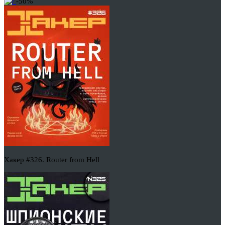
-50%
Хакер #326. Router from Hell