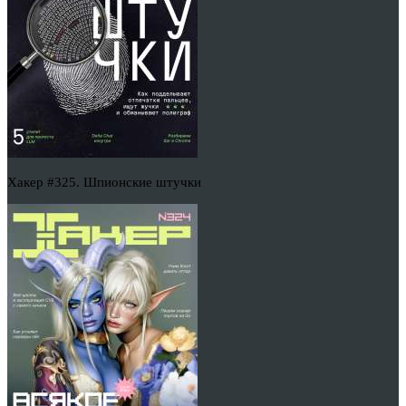
Хакер #325. Шпионские штучки