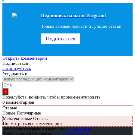
Подпишись на наc в Telegram!
Только важные новости и лучшие статьи
Подписаться
Открыть комментарии
Подписаться
авторизуйтесь
Уведомить о
Пожалуйста, войдите, чтобы прокомментировать
0
комментариев
Старые
Новые
Популярные
Межтекстовые Отзывы
Посмотреть все комментарии
Вопросы по материалам и подписке:
support@glc.ru
Отдел рекламы и спецпроектов:
yakovleva.a@glc.ru