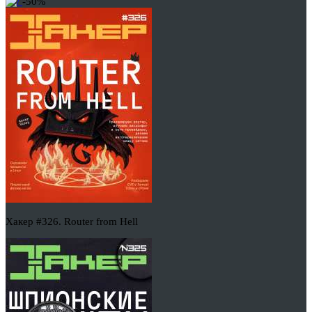
-50%
Хакер #326. Router from Hell