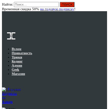
Найти:
Вход
Временная скидка 50%
на годовую подписку
!
Взлом
Приватность
Трюки
Кодинг
Админ
Geek
Магазин
Годовая
подписка
на
Хакер