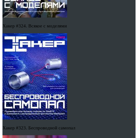
Хакер #324. Всякое с моделями
Хакер #323. Беспроводной самопал