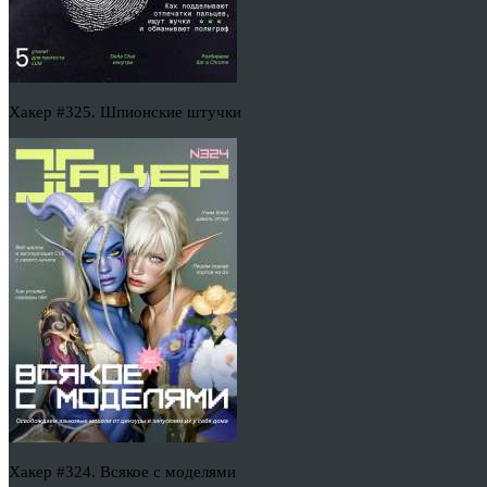
Хакер #325. Шпионские штучки
Хакер #324. Всякое с моделями