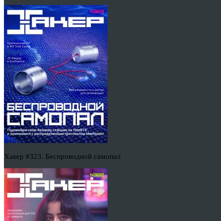
Хакер #323. Беспроводной самопал