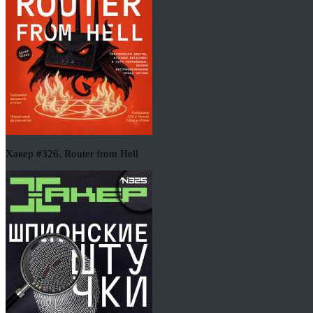
Хакер #326. Router from Hell