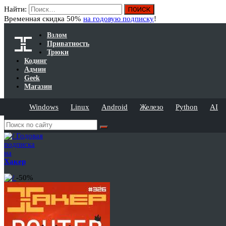
Найти:
Временная скидка 50%
на годовую подписку
!
Взлом
Приватность
Трюки
Кодинг
Админ
Geek
Магазин
Windows
Linux
Android
Железо
Python
AI
Годовая
подписка
на
Хакер
-50%