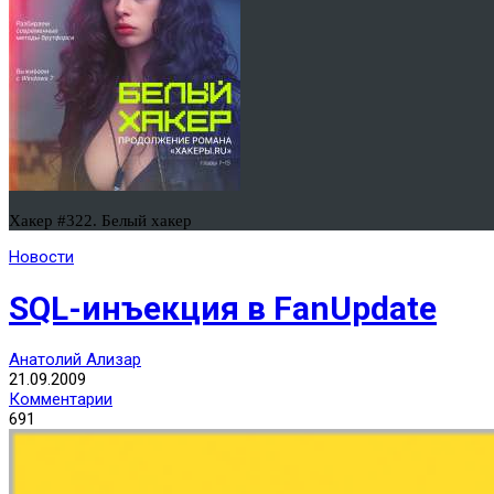
Хакер #322. Белый хакер
Новости
SQL-инъекция в FanUpdate
Анатолий Ализар
21.09.2009
Комментарии
691