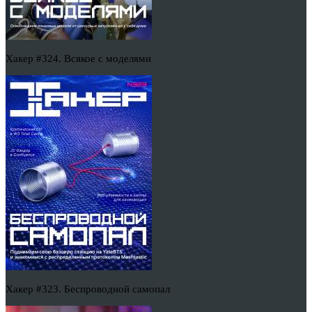
Хакер #324. Всякое с моделями
Хакер #323. Беспроводной самопал