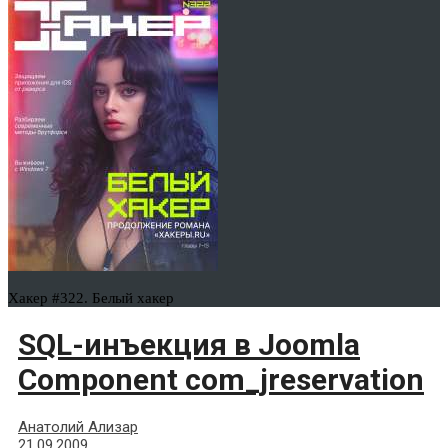
Хакер #322. Белый хакер
SQL-инъекция в Joomla
Component com_jreservation
Анатолий Ализар
21.09.2009