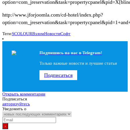
option=com_jreservation&task=propertycpanel&pid=X[blin
http://www.jforjoomla.com/cd-hotel/index.php?
option=com_jreservation&task=propertycpanel&pid=1+and
Теги:
SCOLOUR
Взлом
Новости
Софт
Подпишись на наc в Telegram!
Только важные новости и лучшие статьи
Подписаться
Открыть комментарии
Подписаться
авторизуйтесь
Уведомить о