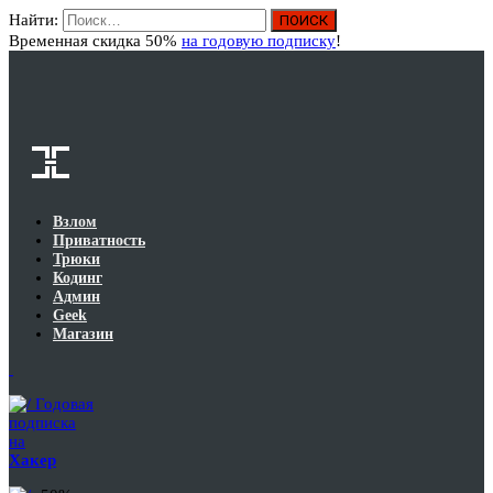
Найти:
Вход
Временная скидка 50%
на годовую подписку
!
Взлом
Приватность
Трюки
Кодинг
Админ
Geek
Магазин
Годовая
подписка
на
Хакер