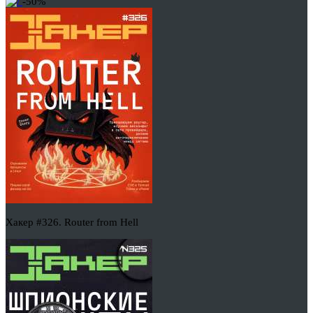
-50%
Хакер #326. Router from Hell