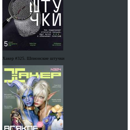
Хакер #325. Шпионские штучки