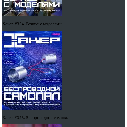
Хакер #324. Всякое с моделями
Хакер #323. Беспроводной самопал