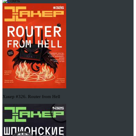
-50%
Хакер #326. Router from Hell