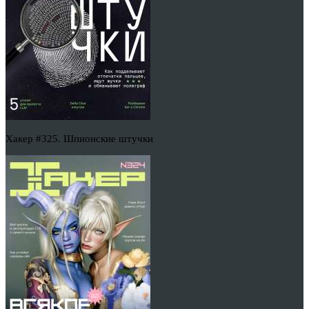
Хакер #325. Шпионские штучки