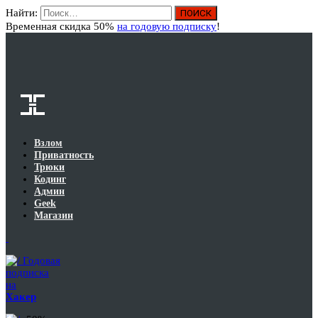
Найти:
Вход
Временная скидка 50%
на годовую подписку
!
Взлом
Приватность
Трюки
Кодинг
Админ
Geek
Магазин
Годовая
подписка
на
Хакер