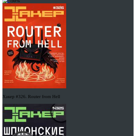
-50%
Хакер #326. Router from Hell