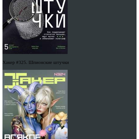
Хакер #325. Шпионские штучки