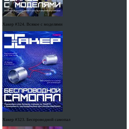
Хакер #324. Всякое с моделями
Хакер #323. Беспроводной самопал