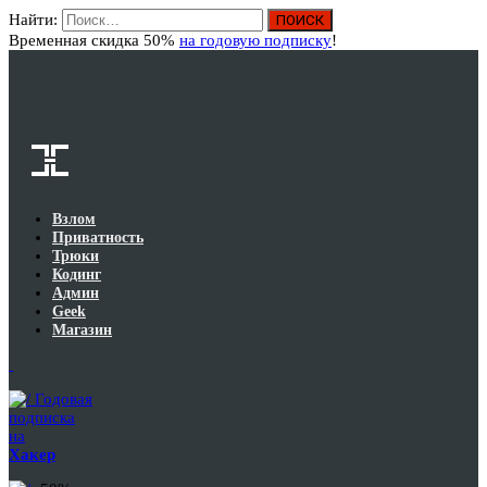
Найти:
Вход
Временная скидка 50%
на годовую подписку
!
Взлом
Приватность
Трюки
Кодинг
Админ
Geek
Магазин
Годовая
подписка
на
Хакер